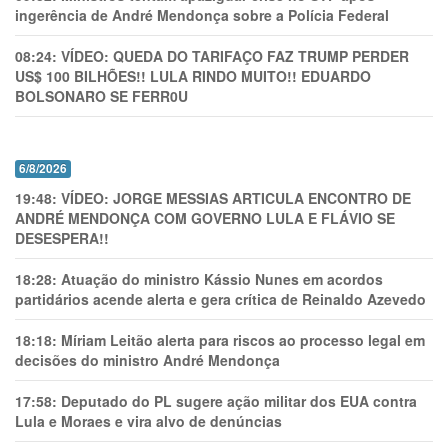
ingerência de André Mendonça sobre a Polícia Federal
08:24:
VÍDEO: QUEDA DO TARIFAÇO FAZ TRUMP PERDER
US$ 100 BILHÕES!! LULA RINDO MUITO!! EDUARDO
BOLSONARO SE FERR0U
6/8/2026
19:48:
VÍDEO: JORGE MESSIAS ARTICULA ENCONTRO DE
ANDRÉ MENDONÇA COM GOVERNO LULA E FLÁVIO SE
DESESPERA!!
18:28:
Atuação do ministro Kássio Nunes em acordos
partidários acende alerta e gera crítica de Reinaldo Azevedo
18:18:
Míriam Leitão alerta para riscos ao processo legal em
decisões do ministro André Mendonça
17:58:
Deputado do PL sugere ação militar dos EUA contra
Lula e Moraes e vira alvo de denúncias