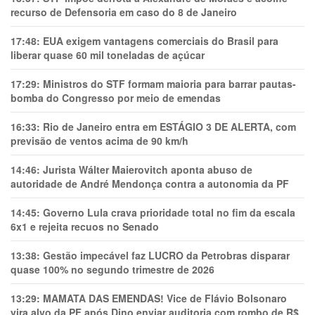
recurso de Defensoria em caso do 8 de Janeiro
17:48:
EUA exigem vantagens comerciais do Brasil para
liberar quase 60 mil toneladas de açúcar
17:29:
Ministros do STF formam maioria para barrar pautas-
bomba do Congresso por meio de emendas
16:33:
Rio de Janeiro entra em ESTÁGIO 3 DE ALERTA, com
previsão de ventos acima de 90 km/h
14:46:
Jurista Wálter Maierovitch aponta abuso de
autoridade de André Mendonça contra a autonomia da PF
14:45:
Governo Lula crava prioridade total no fim da escala
6x1 e rejeita recuos no Senado
13:38:
Gestão impecável faz LUCRO da Petrobras disparar
quase 100% no segundo trimestre de 2026
13:29:
MAMATA DAS EMENDAS! Vice de Flávio Bolsonaro
vira alvo da PF após Dino enviar auditoria com rombo de R$