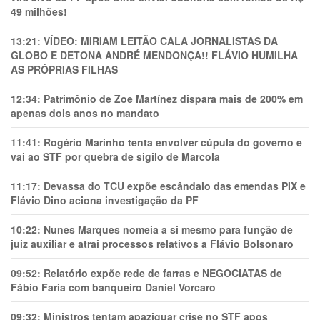
49 milhões!
13:21:
VÍDEO: MIRIAM LEITÃO CALA JORNALISTAS DA
GLOBO E DETONA ANDRÉ MENDONÇA!! FLÁVIO HUMILHA
AS PRÓPRIAS FILHAS
12:34:
Patrimônio de Zoe Martínez dispara mais de 200% em
apenas dois anos no mandato
11:41:
Rogério Marinho tenta envolver cúpula do governo e
vai ao STF por quebra de sigilo de Marcola
11:17:
Devassa do TCU expõe escândalo das emendas PIX e
Flávio Dino aciona investigação da PF
10:22:
Nunes Marques nomeia a si mesmo para função de
juiz auxiliar e atrai processos relativos a Flávio Bolsonaro
09:52:
Relatório expõe rede de farras e NEGOCIATAS de
Fábio Faria com banqueiro Daniel Vorcaro
09:32:
Ministros tentam apaziguar crise no STF apos