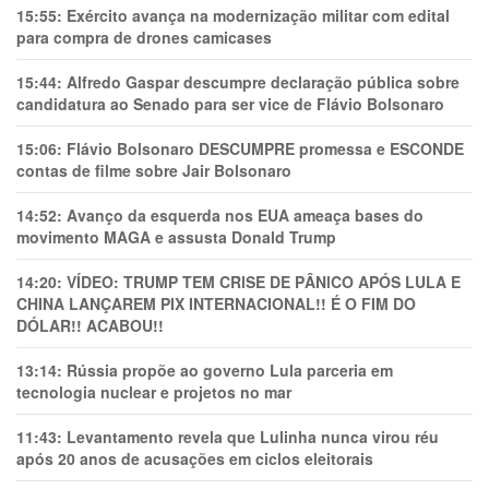
15:55:
Exército avança na modernização militar com edital
para compra de drones camicases
15:44:
Alfredo Gaspar descumpre declaração pública sobre
candidatura ao Senado para ser vice de Flávio Bolsonaro
15:06:
Flávio Bolsonaro DESCUMPRE promessa e ESCONDE
contas de filme sobre Jair Bolsonaro
14:52:
Avanço da esquerda nos EUA ameaça bases do
movimento MAGA e assusta Donald Trump
14:20:
VÍDEO: TRUMP TEM CRlSE DE PÂNlCO APÓS LULA E
CHINA LANÇAREM PIX INTERNACIONAL!! É O FIM DO
DÓLAR!! ACABOU!!
13:14:
Rússia propõe ao governo Lula parceria em
tecnologia nuclear e projetos no mar
11:43:
Levantamento revela que Lulinha nunca virou réu
após 20 anos de acusações em ciclos eleitorais