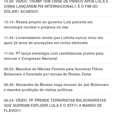
14:20:
VÍDEO: TRUMP TEM CRlSE DE PÂNlCO APÓS LULA E
CHINA LANÇAREM PIX INTERNACIONAL!! É O FIM DO
DÓLAR!! ACABOU!!
13:14:
Rússia propõe ao governo Lula parceria em
tecnologia nuclear e projetos no mar
11:43:
Levantamento revela que Lulinha nunca virou réu
após 20 anos de acusações em ciclos eleitorais
11:04:
PT lança estratégia com candidaturas jovens para
renovar o Congresso Nacional
09:53:
Manobra de Nikolas Ferreira para favorecer Flávio
Bolsonaro é frustrada por recusa de Romeu Zema
08:49:
Alexandre de Moraes nega recurso de Jair Bolsonaro
e mantém proibição de visitas políticas
08:24:
VÍDEO: PF PRENDE TERR0RlSTAS B0LSONARlSTAS
QUE QUERIAM EXPL0DlR LULA E O STF!!! A MANDO DE
FLÁVIO!!!