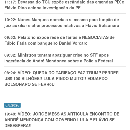
11:17:
Devassa do TCU expõe escândalo das emendas PIX e
Flávio Dino aciona investigação da PF
10:22:
Nunes Marques nomeia a si mesmo para função de
juiz auxiliar e atrai processos relativos a Flávio Bolsonaro
09:52:
Relatório expõe rede de farras e NEGOCIATAS de
Fábio Faria com banqueiro Daniel Vorcaro
09:32:
Ministros tentam apaziguar crise no STF apos
ingerência de André Mendonça sobre a Polícia Federal
08:24:
VÍDEO: QUEDA DO TARIFAÇO FAZ TRUMP PERDER
US$ 100 BILHÕES!! LULA RINDO MUITO!! EDUARDO
BOLSONARO SE FERR0U
6/8/2026
19:48:
VÍDEO: JORGE MESSIAS ARTICULA ENCONTRO DE
ANDRÉ MENDONÇA COM GOVERNO LULA E FLÁVIO SE
DESESPERA!!