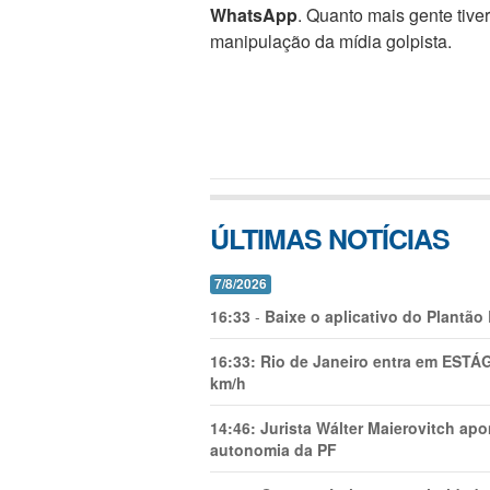
WhatsApp
. Quanto mais gente tive
manipulação da mídia golpista.
ÚLTIMAS NOTÍCIAS
7/8/2026
16:33
-
Baixe o aplicativo do Plantão
16:33:
Rio de Janeiro entra em ESTÁ
km/h
14:46:
Jurista Wálter Maierovitch ap
autonomia da PF