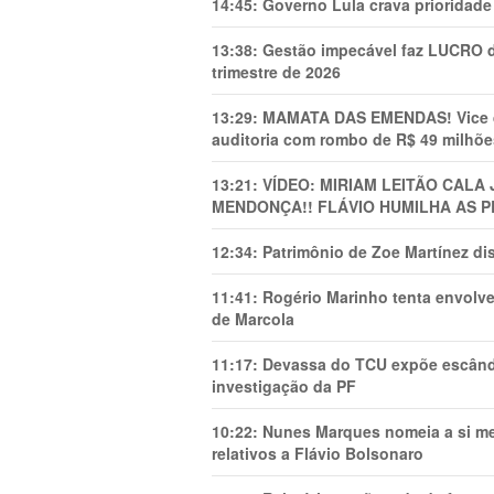
14:45:
Governo Lula crava prioridade 
13:38:
Gestão impecável faz LUCRO d
trimestre de 2026
13:29:
MAMATA DAS EMENDAS! Vice de 
auditoria com rombo de R$ 49 milhõe
13:21:
VÍDEO: MIRIAM LEITÃO CAL
MENDONÇA!! FLÁVIO HUMILHA AS P
12:34:
Patrimônio de Zoe Martínez d
11:41:
Rogério Marinho tenta envolve
de Marcola
11:17:
Devassa do TCU expõe escânda
investigação da PF
10:22:
Nunes Marques nomeia a si mes
relativos a Flávio Bolsonaro