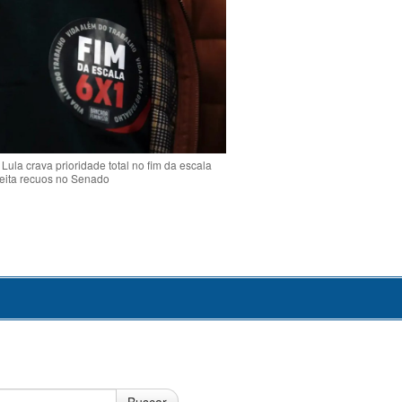
Lula crava prioridade total no fim da escala
jeita recuos no Senado