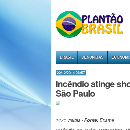
BRASIL
DENÚNCIAS
ECONOMI
22/12/2014 08:57
Incêndio atinge sh
São Paulo
1471 visitas -
Fonte:
Exame