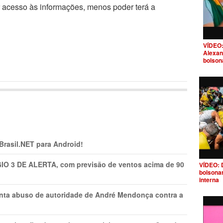
r acesso às informações, menos poder terá a
VÍDEO:
Alexan
bolson
 Brasil.NET para Android!
GIO 3 DE ALERTA, com previsão de ventos acima de 90
VÍDEO: 
bolsona
interna
onta abuso de autoridade de André Mendonça contra a