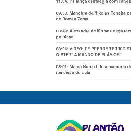
11:04:
PT lança estratégia com candi
09:53:
Manobra de Nikolas Ferreira pa
de Romeu Zema
08:49:
Alexandre de Moraes nega recu
políticas
08:24:
VÍDEO: PF PRENDE TERR0RlS
O STF!!! A MANDO DE FLÁVIO!!!
08:01:
Marco Rubio lidera manobra do
reeleição de Lula