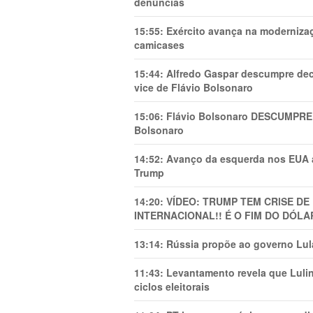
denúncias
15:55:
Exército avança na modernizaç
camicases
15:44:
Alfredo Gaspar descumpre dec
vice de Flávio Bolsonaro
15:06:
Flávio Bolsonaro DESCUMPRE 
Bolsonaro
14:52:
Avanço da esquerda nos EUA
Trump
14:20:
VÍDEO: TRUMP TEM CRlSE DE
INTERNACIONAL!! É O FIM DO DÓLA
13:14:
Rússia propõe ao governo Lula
11:43:
Levantamento revela que Luli
ciclos eleitorais