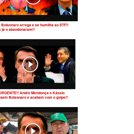
 Bolsonaro arrega e se humilha ao STF!!
s já o abandonaram!!
URGENTE!! André Mendonça e Kássio
raem Bolsonaro e acabam com o golpe!!