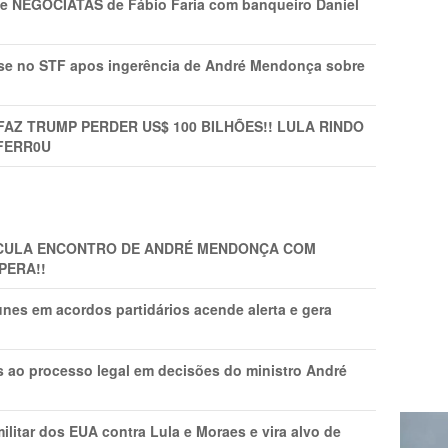
s e NEGOCIATAS de Fábio Faria com banqueiro Daniel
rise no STF apos ingerência de André Mendonça sobre
FAZ TRUMP PERDER US$ 100 BILHÕES!! LULA RINDO
FERR0U
TICULA ENCONTRO DE ANDRÉ MENDONÇA COM
PERA!!
nes em acordos partidários acende alerta e gera
os ao processo legal em decisões do ministro André
litar dos EUA contra Lula e Moraes e vira alvo de