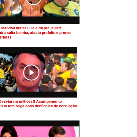
 Mandou matar Lula e foi pra jaula!!
dre solta bomba, afasta prefeito e prende
aristas
Desviaram milhões!! Acampamento
rista tem briga após denúncias de corrupção