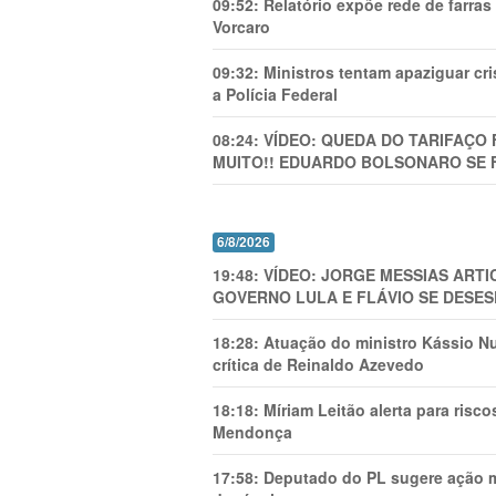
09:52:
Relatório expõe rede de farra
Vorcaro
09:32:
Ministros tentam apaziguar c
a Polícia Federal
08:24:
VÍDEO: QUEDA DO TARIFAÇO 
MUITO!! EDUARDO BOLSONARO SE 
6/8/2026
19:48:
VÍDEO: JORGE MESSIAS AR
GOVERNO LULA E FLÁVIO SE DESES
18:28:
Atuação do ministro Kássio Nu
crítica de Reinaldo Azevedo
18:18:
Míriam Leitão alerta para risc
Mendonça
17:58:
Deputado do PL sugere ação mi