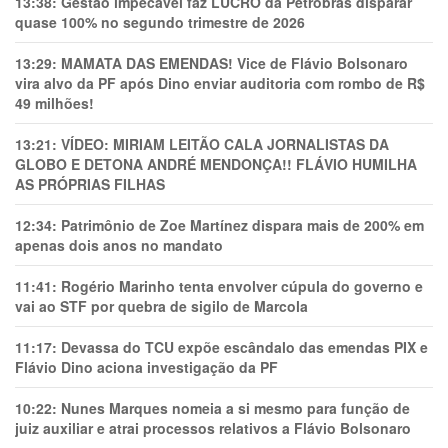
13:38:
Gestão impecável faz LUCRO da Petrobras disparar
quase 100% no segundo trimestre de 2026
13:29:
MAMATA DAS EMENDAS! Vice de Flávio Bolsonaro
vira alvo da PF após Dino enviar auditoria com rombo de R$
49 milhões!
13:21:
VÍDEO: MIRIAM LEITÃO CALA JORNALISTAS DA
GLOBO E DETONA ANDRÉ MENDONÇA!! FLÁVIO HUMILHA
AS PRÓPRIAS FILHAS
12:34:
Patrimônio de Zoe Martínez dispara mais de 200% em
apenas dois anos no mandato
11:41:
Rogério Marinho tenta envolver cúpula do governo e
vai ao STF por quebra de sigilo de Marcola
11:17:
Devassa do TCU expõe escândalo das emendas PIX e
Flávio Dino aciona investigação da PF
10:22:
Nunes Marques nomeia a si mesmo para função de
juiz auxiliar e atrai processos relativos a Flávio Bolsonaro