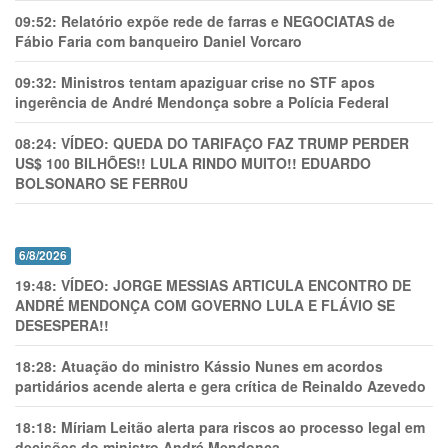
09:52:
Relatório expõe rede de farras e NEGOCIATAS de
Fábio Faria com banqueiro Daniel Vorcaro
09:32:
Ministros tentam apaziguar crise no STF apos
ingerência de André Mendonça sobre a Polícia Federal
08:24:
VÍDEO: QUEDA DO TARIFAÇO FAZ TRUMP PERDER
US$ 100 BILHÕES!! LULA RINDO MUITO!! EDUARDO
BOLSONARO SE FERR0U
6/8/2026
19:48:
VÍDEO: JORGE MESSIAS ARTICULA ENCONTRO DE
ANDRÉ MENDONÇA COM GOVERNO LULA E FLÁVIO SE
DESESPERA!!
18:28:
Atuação do ministro Kássio Nunes em acordos
partidários acende alerta e gera crítica de Reinaldo Azevedo
18:18:
Míriam Leitão alerta para riscos ao processo legal em
decisões do ministro André Mendonça