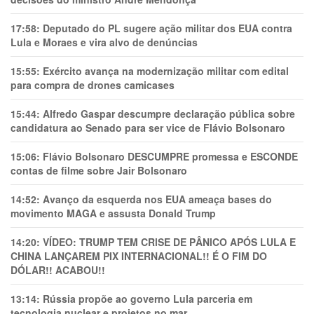
17:58:
Deputado do PL sugere ação militar dos EUA contra
Lula e Moraes e vira alvo de denúncias
15:55:
Exército avança na modernização militar com edital
para compra de drones camicases
15:44:
Alfredo Gaspar descumpre declaração pública sobre
candidatura ao Senado para ser vice de Flávio Bolsonaro
15:06:
Flávio Bolsonaro DESCUMPRE promessa e ESCONDE
contas de filme sobre Jair Bolsonaro
14:52:
Avanço da esquerda nos EUA ameaça bases do
movimento MAGA e assusta Donald Trump
14:20:
VÍDEO: TRUMP TEM CRlSE DE PÂNlCO APÓS LULA E
CHINA LANÇAREM PIX INTERNACIONAL!! É O FIM DO
DÓLAR!! ACABOU!!
13:14:
Rússia propõe ao governo Lula parceria em
tecnologia nuclear e projetos no mar