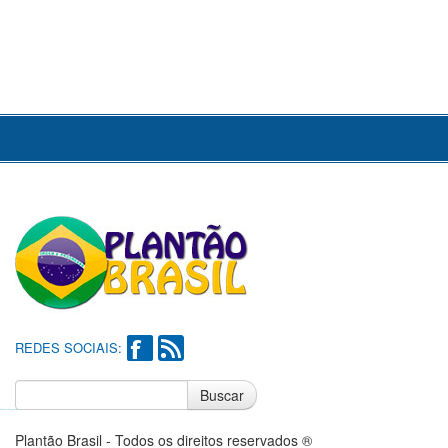
REDES SOCIAIS:
Buscar
Notícias do Flamengo
Notícias do Corinthians
Plantão Brasil - Todos os direitos reservados ®