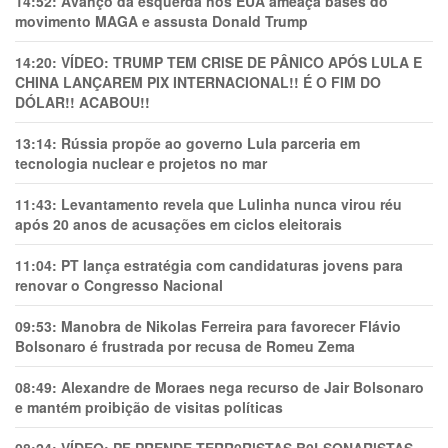
14:52:
Avanço da esquerda nos EUA ameaça bases do
movimento MAGA e assusta Donald Trump
14:20:
VÍDEO: TRUMP TEM CRlSE DE PÂNlCO APÓS LULA E
CHINA LANÇAREM PIX INTERNACIONAL!! É O FIM DO
DÓLAR!! ACABOU!!
13:14:
Rússia propõe ao governo Lula parceria em
tecnologia nuclear e projetos no mar
11:43:
Levantamento revela que Lulinha nunca virou réu
após 20 anos de acusações em ciclos eleitorais
11:04:
PT lança estratégia com candidaturas jovens para
renovar o Congresso Nacional
09:53:
Manobra de Nikolas Ferreira para favorecer Flávio
Bolsonaro é frustrada por recusa de Romeu Zema
08:49:
Alexandre de Moraes nega recurso de Jair Bolsonaro
e mantém proibição de visitas políticas