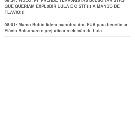
08:24:
VÍDEO: PF PRENDE TERR0RlSTAS B0LSONARlSTAS
QUE QUERIAM EXPL0DlR LULA E O STF!!! A MANDO DE
FLÁVIO!!!
08:01:
Marco Rubio lidera manobra dos EUA para beneficiar
Flávio Bolsonaro e prejudicar reeleição de Lula