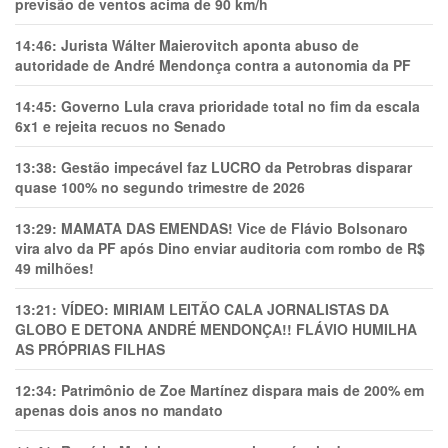
previsão de ventos acima de 90 km/h
14:46:
Jurista Wálter Maierovitch aponta abuso de
autoridade de André Mendonça contra a autonomia da PF
14:45:
Governo Lula crava prioridade total no fim da escala
6x1 e rejeita recuos no Senado
13:38:
Gestão impecável faz LUCRO da Petrobras disparar
quase 100% no segundo trimestre de 2026
13:29:
MAMATA DAS EMENDAS! Vice de Flávio Bolsonaro
vira alvo da PF após Dino enviar auditoria com rombo de R$
49 milhões!
13:21:
VÍDEO: MIRIAM LEITÃO CALA JORNALISTAS DA
GLOBO E DETONA ANDRÉ MENDONÇA!! FLÁVIO HUMILHA
AS PRÓPRIAS FILHAS
12:34:
Patrimônio de Zoe Martínez dispara mais de 200% em
apenas dois anos no mandato