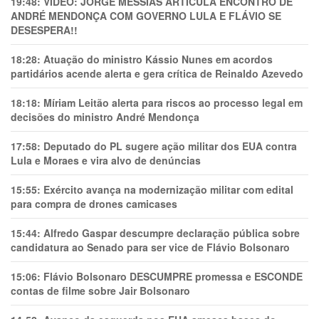
19:48:
VÍDEO: JORGE MESSIAS ARTICULA ENCONTRO DE
ANDRÉ MENDONÇA COM GOVERNO LULA E FLÁVIO SE
DESESPERA!!
18:28:
Atuação do ministro Kássio Nunes em acordos
partidários acende alerta e gera crítica de Reinaldo Azevedo
18:18:
Míriam Leitão alerta para riscos ao processo legal em
decisões do ministro André Mendonça
17:58:
Deputado do PL sugere ação militar dos EUA contra
Lula e Moraes e vira alvo de denúncias
15:55:
Exército avança na modernização militar com edital
para compra de drones camicases
15:44:
Alfredo Gaspar descumpre declaração pública sobre
candidatura ao Senado para ser vice de Flávio Bolsonaro
15:06:
Flávio Bolsonaro DESCUMPRE promessa e ESCONDE
contas de filme sobre Jair Bolsonaro