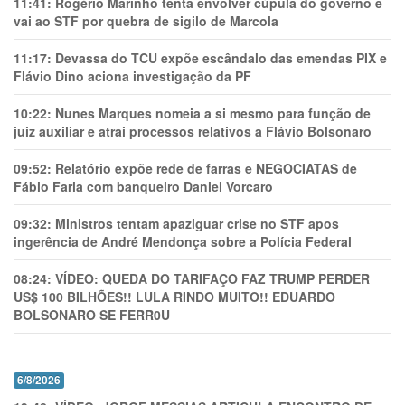
11:41:
Rogério Marinho tenta envolver cúpula do governo e
vai ao STF por quebra de sigilo de Marcola
11:17:
Devassa do TCU expõe escândalo das emendas PIX e
Flávio Dino aciona investigação da PF
10:22:
Nunes Marques nomeia a si mesmo para função de
juiz auxiliar e atrai processos relativos a Flávio Bolsonaro
09:52:
Relatório expõe rede de farras e NEGOCIATAS de
Fábio Faria com banqueiro Daniel Vorcaro
09:32:
Ministros tentam apaziguar crise no STF apos
ingerência de André Mendonça sobre a Polícia Federal
08:24:
VÍDEO: QUEDA DO TARIFAÇO FAZ TRUMP PERDER
US$ 100 BILHÕES!! LULA RINDO MUITO!! EDUARDO
BOLSONARO SE FERR0U
6/8/2026