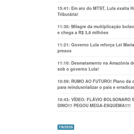
15:41:
Em ato do MTST, Lula exalta H
Tributária!
11:30:
Milagre da multiplicação bolso
e chega a R$ 3,8 milhões
11:21:
Governo Lula reforça Lei Mari
presos
11:10:
Desmatamento na Amazônia de
sob o governo Lula!
10:59:
RUMO AO FUTURO! Plano da cha
para reindustrializar o país e erradic
10:43:
VÍDEO: FLÁVIO BOLSONARO 
DINO!!! PEGOU MEGA-ESQUEMA!!!!
7/8/2026