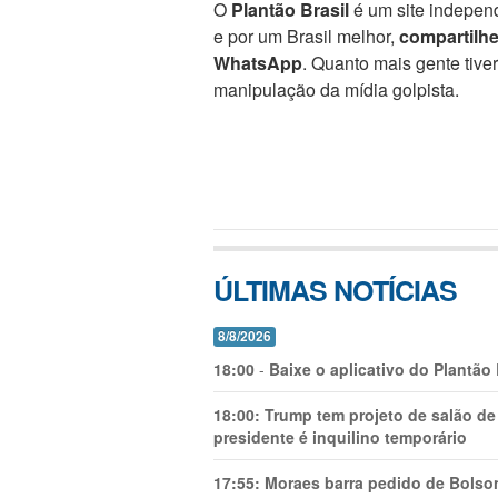
O
Plantão Brasil
é um site independ
e por um Brasil melhor,
compartilh
WhatsApp
. Quanto mais gente tive
manipulação da mídia golpista.
ÚLTIMAS NOTÍCIAS
8/8/2026
18:00
-
Baixe o aplicativo do Plantão
18:00:
Trump tem projeto de salão de
presidente é inquilino temporário
17:55:
Moraes barra pedido de Bolson