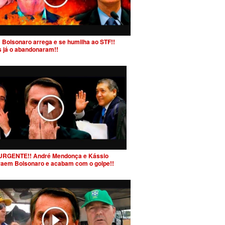
 Bolsonaro arrega e se humilha ao STF!!
s já o abandonaram!!
URGENTE!! André Mendonça e Kássio
raem Bolsonaro e acabam com o golpe!!