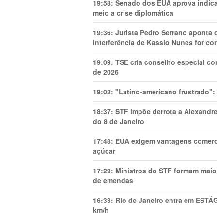
19:58:
Senado dos EUA aprova indica
meio a crise diplomática
19:36:
Jurista Pedro Serrano aponta
interferência de Kassio Nunes for co
19:09:
TSE cria conselho especial co
de 2026
19:02:
"Latino-americano frustrado":
18:37:
STF impõe derrota a Alexandre
do 8 de Janeiro
17:48:
EUA exigem vantagens comercia
açúcar
17:29:
Ministros do STF formam maio
de emendas
16:33:
Rio de Janeiro entra em ESTÁ
km/h