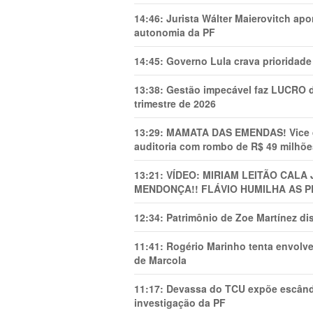
14:46:
Jurista Wálter Maierovitch ap
autonomia da PF
14:45:
Governo Lula crava prioridade 
13:38:
Gestão impecável faz LUCRO d
trimestre de 2026
13:29:
MAMATA DAS EMENDAS! Vice de 
auditoria com rombo de R$ 49 milhõe
13:21:
VÍDEO: MIRIAM LEITÃO CAL
MENDONÇA!! FLÁVIO HUMILHA AS P
12:34:
Patrimônio de Zoe Martínez d
11:41:
Rogério Marinho tenta envolve
de Marcola
11:17:
Devassa do TCU expõe escânda
investigação da PF