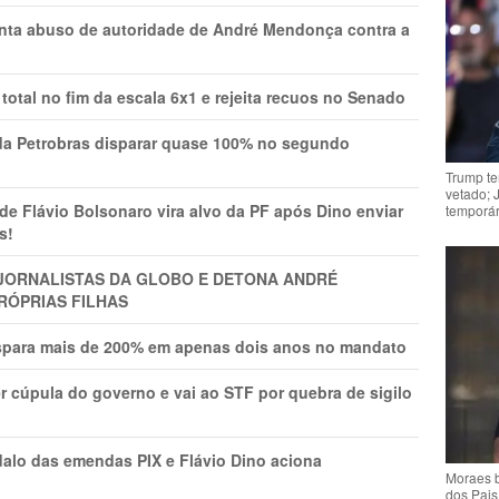
onta abuso de autoridade de André Mendonça contra a
total no fim da escala 6x1 e rejeita recuos no Senado
a Petrobras disparar quase 100% no segundo
Trump te
vetado; 
Flávio Bolsonaro vira alvo da PF após Dino enviar
temporár
s!
A JORNALISTAS DA GLOBO E DETONA ANDRÉ
RÓPRIAS FILHAS
ispara mais de 200% em apenas dois anos no mandato
r cúpula do governo e vai ao STF por quebra de sigilo
lo das emendas PIX e Flávio Dino aciona
Moraes b
dos Pais