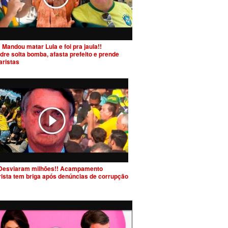
 Mandou matar Lula e foi pra jaula!!
dre solta bomba, afasta prefeito e prende
aristas
Desviaram milhões!! Acampamento
rista tem briga após denúncias de corrupção