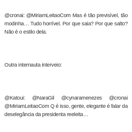
@cronai: @MiriamLeitaoCom Mas é tão previsível, tão
modinha… Tudo horrível. Por que saia? Por que salto?
Não é o estilo dela.
Outra internauta interveio:
@Katoui: @NaraGil @cynaramenezes @cronai
@MiriamLeitaoCom Q é isso, gente, elegante é falar da
deselegância da presidenta reeleita…