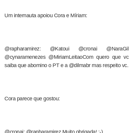
Um internauta apoiou Cora e Míriam:
@rapharamirez: @Katoui @cronai @NaraGil
@cynaramenezes @MiriamLeitaoCom quero que vc
saiba que abomino o PT e a @dilmabr mas respeito vc.
Cora parece que gostou:
@cronai: @rapharamirez Muito obrigada! :-)