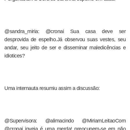
@sandra_miria: @cronai Sua casa deve ser
desprovida de espelho.Já observou suas vestes, seu
andar, seu jeito de ser e disseminar maledicências e
idiotices?
Uma internauta resumiu assim a discussão:
@Supervisora: @alimacindo @MiriamLeitaoCom
@cronai inveja é uma merda! preocupem-se em não