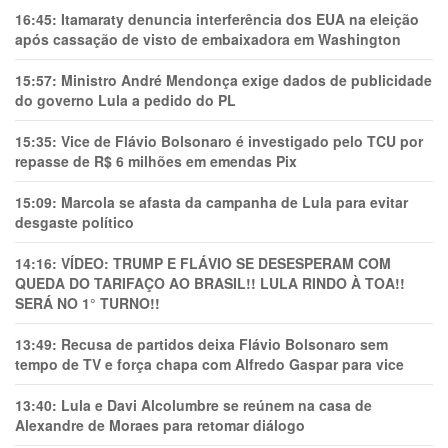
16:45:
Itamaraty denuncia interferência dos EUA na eleição
após cassação de visto de embaixadora em Washington
15:57:
Ministro André Mendonça exige dados de publicidade
do governo Lula a pedido do PL
15:35:
Vice de Flávio Bolsonaro é investigado pelo TCU por
repasse de R$ 6 milhões em emendas Pix
15:09:
Marcola se afasta da campanha de Lula para evitar
desgaste político
14:16:
VÍDEO: TRUMP E FLÁVIO SE DESESPERAM COM
QUEDA DO TARIFAÇO AO BRASIL!! LULA RINDO À TOA!!
SERÁ NO 1° TURNO!!
13:49:
Recusa de partidos deixa Flávio Bolsonaro sem
tempo de TV e força chapa com Alfredo Gaspar para vice
13:40:
Lula e Davi Alcolumbre se reúnem na casa de
Alexandre de Moraes para retomar diálogo