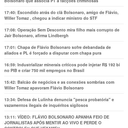
Bolsonaro que associa PT a facções criminosas
17:40:
Escondido atrás do clã Bolsonaro, amigo de Flávio,
Willer Tomaz , chegou a indicar ministro do STF
17:08:
Operação Sem Desconto mira filho mais corrupto de
Jair Bolsonaro, afirma Lindbergh
17:01:
Chapa de Flávio Bolsonaro sofre debandada de
aliados e PL é forçado a disputar com chapa pura
16:59:
Industrializar minerais críticos pode injetar R$ 192 bi
no PIB e criar 750 mil empregos no Brasil
15:42:
Balcão de negócios e as conexões sombrias com
Willer Tomaz apavoram Flávio Bolsonaro
13:34:
Defesa de Lulinha denuncia "pesca probatória" e
vazamentos ilegais de inquéritos sigilosos
13:11:
VÍDEO: FLÁVIO BOLSONARO APANHA FEIO DE
JORNALISTAS APÓS MENTIR AO VIVO E PERDE O