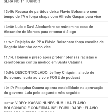
SERÁ NO 1° TURNO!!
13:49:
Recusa de partidos deixa Flávio Bolsonaro sem
tempo de TV e força chapa com Alfredo Gaspar para vice
13:40:
Lula e Davi Alcolumbre se reúnem na casa de
Alexandre de Moraes para retomar diálogo
11:57:
Rejeição do PP a Flávio Bolsonaro força escolha de
Rogério Marinho como vice
11:14:
Homem é preso após proferir ofensas racistas e
xenofóbicas contra médico em Santa Catarina
10:54:
DESCONTROLADO, Jeffrey Chiquini, aliado de
Bolsonaro, surta ao vivo e FOGE de podcast
10:17:
Pesquisa Quaest aponta estabilidade na aprovação
do governo Lula pelo segundo mês seguido
09:14:
VÍDEO: KASSIO NUNES HUMlLHA FLÁVIO
BOLSONARO E CONFIRMA INELEGIBILIDADE!! FLÁVIO