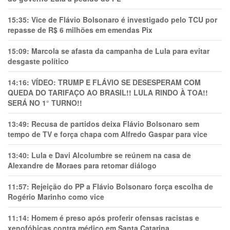
15:35:
Vice de Flávio Bolsonaro é investigado pelo TCU por
repasse de R$ 6 milhões em emendas Pix
15:09:
Marcola se afasta da campanha de Lula para evitar
desgaste político
14:16:
VÍDEO: TRUMP E FLÁVIO SE DESESPERAM COM
QUEDA DO TARIFAÇO AO BRASIL!! LULA RINDO À TOA!!
SERÁ NO 1° TURNO!!
13:49:
Recusa de partidos deixa Flávio Bolsonaro sem
tempo de TV e força chapa com Alfredo Gaspar para vice
13:40:
Lula e Davi Alcolumbre se reúnem na casa de
Alexandre de Moraes para retomar diálogo
11:57:
Rejeição do PP a Flávio Bolsonaro força escolha de
Rogério Marinho como vice
11:14:
Homem é preso após proferir ofensas racistas e
xenofóbicas contra médico em Santa Catarina