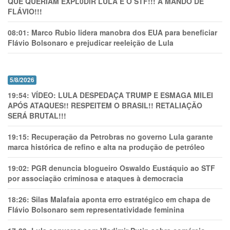
QUE QUERIAM EXPL0DlR LULA E O STF!!! A MANDO DE
FLÁVIO!!!
08:01:
Marco Rubio lidera manobra dos EUA para beneficiar
Flávio Bolsonaro e prejudicar reeleição de Lula
5/8/2026
19:54:
VÍDEO: LULA DESPEDAÇA TRUMP E ESMAGA MILEI
APÓS ATAQUES!! RESPEITEM O BRASIL!! RETALIAÇÃO
SERÁ BRUTAL!!!
19:15:
Recuperação da Petrobras no governo Lula garante
marca histórica de refino e alta na produção de petróleo
19:02:
PGR denuncia blogueiro Oswaldo Eustáquio ao STF
por associação criminosa e ataques à democracia
18:26:
Silas Malafaia aponta erro estratégico em chapa de
Flávio Bolsonaro sem representatividade feminina