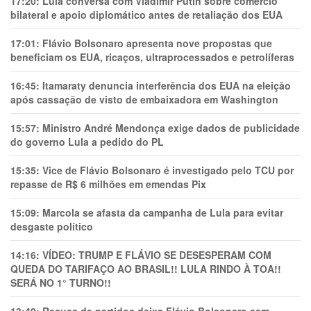
17:20:
Lula conversa com Vladimir Putin sobre comércio
bilateral e apoio diplomático antes de retaliação dos EUA
17:01:
Flávio Bolsonaro apresenta nove propostas que
beneficiam os EUA, ricaços, ultraprocessados e petrolíferas
16:45:
Itamaraty denuncia interferência dos EUA na eleição
após cassação de visto de embaixadora em Washington
15:57:
Ministro André Mendonça exige dados de publicidade
do governo Lula a pedido do PL
15:35:
Vice de Flávio Bolsonaro é investigado pelo TCU por
repasse de R$ 6 milhões em emendas Pix
15:09:
Marcola se afasta da campanha de Lula para evitar
desgaste político
14:16:
VÍDEO: TRUMP E FLÁVIO SE DESESPERAM COM
QUEDA DO TARIFAÇO AO BRASIL!! LULA RINDO À TOA!!
SERÁ NO 1° TURNO!!