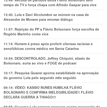
13:49:
Recusa de partidos deixa Flávio Bolsonaro sem
tempo de TV e força chapa com Alfredo Gaspar para vice
13:40:
Lula e Davi Alcolumbre se reúnem na casa de
Alexandre de Moraes para retomar diálogo
11:57:
Rejeição do PP a Flávio Bolsonaro força escolha de
Rogério Marinho como vice
11:14:
Homem é preso após proferir ofensas racistas e
xenofóbicas contra médico em Santa Catarina
10:54:
DESCONTROLADO, Jeffrey Chiquini, aliado de
Bolsonaro, surta ao vivo e FOGE de podcast
10:17:
Pesquisa Quaest aponta estabilidade na aprovação
do governo Lula pelo segundo mês seguido
09:14:
VÍDEO: KASSIO NUNES HUMlLHA FLÁVIO
BOLSONARO E CONFIRMA INELEGIBILIDADE!! FLÁVIO
DECLARA GUERRA A THIAGO!!!
08:55:
Governo Lula prepara resposta contra revogação de