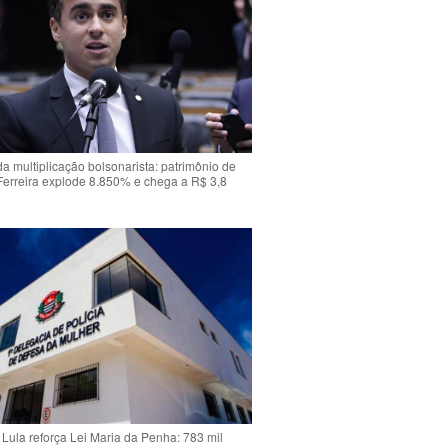
da multiplicação bolsonarista: patrimônio de
Ferreira explode 8.850% e chega a R$ 3,8
Lula reforça Lei Maria da Penha: 783 mil