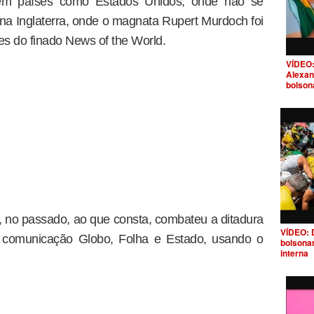
 em países como Estados Unidos, onde não se
 na Inglaterra, onde o magnata Rupert Murdoch foi
es do finado News of the World.
VÍDEO:
Alexan
bolson
, no passado, ao que consta, combateu a ditadura
VÍDEO: 
de comunicação Globo, Folha e Estado, usando o
bolsona
interna