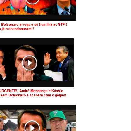
 Bolsonaro arrega e se humilha ao STF!!
s já o abandonaram!!
URGENTE!! André Mendonça e Kássio
raem Bolsonaro e acabam com o golpe!!