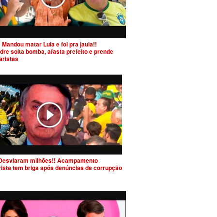
 Mandou matar Lula e foi pra jaula!!
dre solta bomba, afasta prefeito e prende
aristas
Desviaram milhões!! Acampamento
rista tem briga após denúncias de corrupção