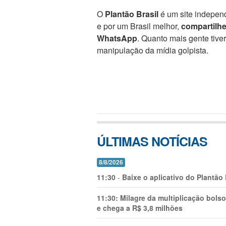
O
Plantão Brasil
é um site independ
e por um Brasil melhor,
compartilh
WhatsApp
. Quanto mais gente tive
manipulação da mídia golpista.
ÚLTIMAS NOTÍCIAS
8/8/2026
11:30
-
Baixe o aplicativo do Plantão
11:30:
Milagre da multiplicação bolso
e chega a R$ 3,8 milhões