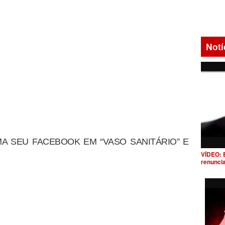
Notí
A SEU FACEBOOK EM “VASO SANITÁRIO” E
VÍDEO: 
renunci