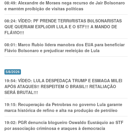
08:49:
Alexandre de Moraes nega recurso de Jair Bolsonaro
e mantém proibição de visitas políticas
08:24:
VÍDEO: PF PRENDE TERR0RlSTAS B0LSONARlSTAS
QUE QUERIAM EXPL0DlR LULA E O STF!!! A MANDO DE
FLÁVIO!!!
08:01:
Marco Rubio lidera manobra dos EUA para beneficiar
Flávio Bolsonaro e prejudicar reeleição de Lula
5/8/2026
19:54:
VÍDEO: LULA DESPEDAÇA TRUMP E ESMAGA MILEI
APÓS ATAQUES!! RESPEITEM O BRASIL!! RETALIAÇÃO
SERÁ BRUTAL!!!
19:15:
Recuperação da Petrobras no governo Lula garante
marca histórica de refino e alta na produção de petróleo
19:02:
PGR denuncia blogueiro Oswaldo Eustáquio ao STF
por associação criminosa e ataques à democracia