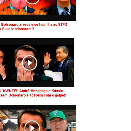
 Bolsonaro arrega e se humilha ao STF!!
s já o abandonaram!!
URGENTE!! André Mendonça e Kássio
raem Bolsonaro e acabam com o golpe!!