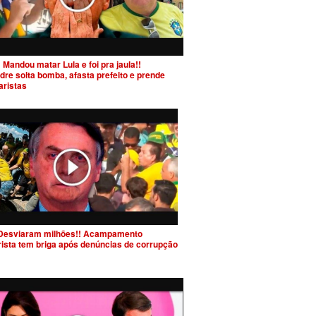
 Mandou matar Lula e foi pra jaula!!
dre solta bomba, afasta prefeito e prende
aristas
Desviaram milhões!! Acampamento
rista tem briga após denúncias de corrupção