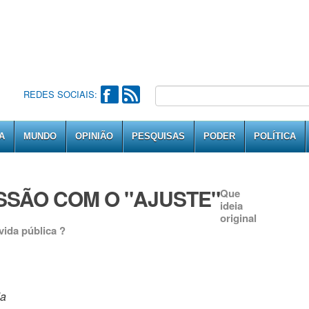
REDES SOCIAIS:
A
MUNDO
OPINIÃO
PESQUISAS
PODER
POLÍTICA
SSÃO COM O "AJUSTE"
Que
ideia
original
vida pública ?
da