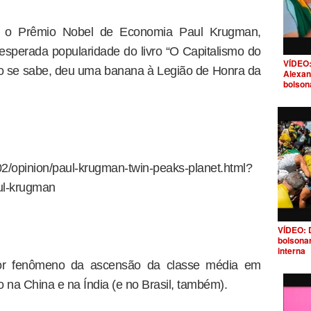
z o Prêmio Nobel de Economia Paul Krugman,
esperada popularidade do livro “O Capitalismo do
VÍDEO:
mo se sabe, deu uma banana à Legião de Honra da
Alexan
bolson
2/opinion/paul-krugman-twin-peaks-planet.html?
ul-krugman
VÍDEO: 
bolsona
interna
or fenômeno da ascensão da classe média em
na China e na Índia (e no Brasil, também).