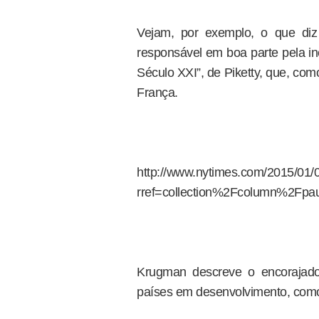
Vejam, por exemplo, o que di
responsável em boa parte pela in
Século XXI”, de Piketty, que, co
França.
http://www.nytimes.com/2015/01/0
rref=collection%2Fcolumn%2Fpa
Krugman descreve o encorajad
países em desenvolvimento, como 