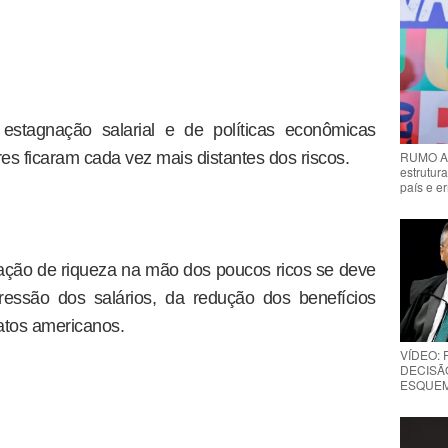
stagnação salarial e de políticas econômicas
RUMO AO
bres ficaram cada vez mais distantes dos riscos.
estrutura
país e e
ação de riqueza na mão dos poucos ricos se deve
essão dos salários, da redução dos benefícios
catos americanos.
VÍDEO:
DECISÃ
ESQUEMA