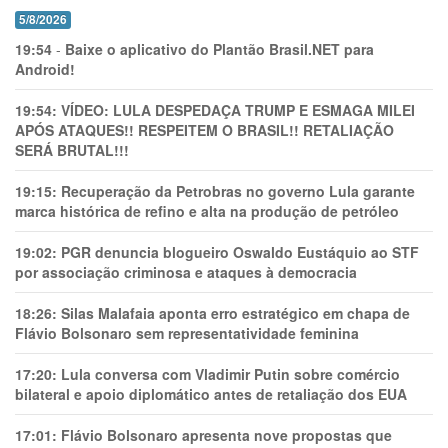
5/8/2026
19:54
-
Baixe o aplicativo do Plantão Brasil.NET para
Android!
19:54:
VÍDEO: LULA DESPEDAÇA TRUMP E ESMAGA MILEI
APÓS ATAQUES!! RESPEITEM O BRASIL!! RETALIAÇÃO
SERÁ BRUTAL!!!
19:15:
Recuperação da Petrobras no governo Lula garante
marca histórica de refino e alta na produção de petróleo
19:02:
PGR denuncia blogueiro Oswaldo Eustáquio ao STF
por associação criminosa e ataques à democracia
18:26:
Silas Malafaia aponta erro estratégico em chapa de
Flávio Bolsonaro sem representatividade feminina
17:20:
Lula conversa com Vladimir Putin sobre comércio
bilateral e apoio diplomático antes de retaliação dos EUA
17:01:
Flávio Bolsonaro apresenta nove propostas que