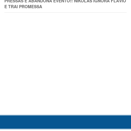
PRESSAS E ABANDONA EVENTO!! NIKOLAS IGNORA FLÁVIO
E TRAl PROMESSA