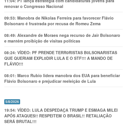
11:04:
PT lança estratégia com candidaturas jovens para
renovar o Congresso Nacional
09:53:
Manobra de Nikolas Ferreira para favorecer Flávio
Bolsonaro é frustrada por recusa de Romeu Zema
08:49:
Alexandre de Moraes nega recurso de Jair Bolsonaro
e mantém proibição de visitas políticas
08:24:
VÍDEO: PF PRENDE TERR0RlSTAS B0LSONARlSTAS
QUE QUERIAM EXPL0DlR LULA E O STF!!! A MANDO DE
FLÁVIO!!!
08:01:
Marco Rubio lidera manobra dos EUA para beneficiar
Flávio Bolsonaro e prejudicar reeleição de Lula
5/8/2026
19:54:
VÍDEO: LULA DESPEDAÇA TRUMP E ESMAGA MILEI
APÓS ATAQUES!! RESPEITEM O BRASIL!! RETALIAÇÃO
SERÁ BRUTAL!!!