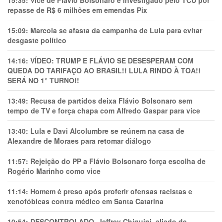
15:35:
Vice de Flávio Bolsonaro é investigado pelo TCU por
repasse de R$ 6 milhões em emendas Pix
15:09:
Marcola se afasta da campanha de Lula para evitar
desgaste político
14:16:
VÍDEO: TRUMP E FLÁVIO SE DESESPERAM COM
QUEDA DO TARIFAÇO AO BRASIL!! LULA RINDO À TOA!!
SERÁ NO 1° TURNO!!
13:49:
Recusa de partidos deixa Flávio Bolsonaro sem
tempo de TV e força chapa com Alfredo Gaspar para vice
13:40:
Lula e Davi Alcolumbre se reúnem na casa de
Alexandre de Moraes para retomar diálogo
11:57:
Rejeição do PP a Flávio Bolsonaro força escolha de
Rogério Marinho como vice
11:14:
Homem é preso após proferir ofensas racistas e
xenofóbicas contra médico em Santa Catarina
10:54:
DESCONTROLADO, Jeffrey Chiquini, aliado de