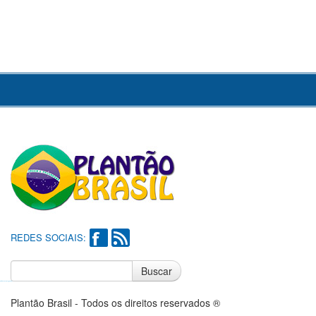
REDES SOCIAIS:
Buscar
Notícias do Flamengo
Notícias do Corinthians
Plantão Brasil - Todos os direitos reservados ®