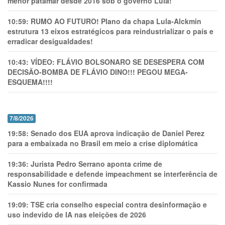
menor patamar desde 2016 sob o governo Lula!
10:59:
RUMO AO FUTURO! Plano da chapa Lula-Alckmin
estrutura 13 eixos estratégicos para reindustrializar o país e
erradicar desigualdades!
10:43:
VÍDEO: FLÁVIO BOLSONARO SE DESESPERA COM
DECISÃO-BOMBA DE FLÁVIO DINO!!! PEGOU MEGA-
ESQUEMA!!!!
7/8/2026
19:58:
Senado dos EUA aprova indicação de Daniel Perez
para a embaixada no Brasil em meio a crise diplomática
19:36:
Jurista Pedro Serrano aponta crime de
responsabilidade e defende impeachment se interferência de
Kassio Nunes for confirmada
19:09:
TSE cria conselho especial contra desinformação e
uso indevido de IA nas eleições de 2026