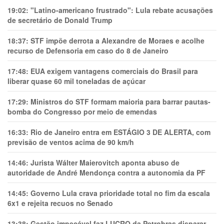
19:02:
"Latino-americano frustrado": Lula rebate acusações
de secretário de Donald Trump
18:37:
STF impõe derrota a Alexandre de Moraes e acolhe
recurso de Defensoria em caso do 8 de Janeiro
17:48:
EUA exigem vantagens comerciais do Brasil para
liberar quase 60 mil toneladas de açúcar
17:29:
Ministros do STF formam maioria para barrar pautas-
bomba do Congresso por meio de emendas
16:33:
Rio de Janeiro entra em ESTÁGIO 3 DE ALERTA, com
previsão de ventos acima de 90 km/h
14:46:
Jurista Wálter Maierovitch aponta abuso de
autoridade de André Mendonça contra a autonomia da PF
14:45:
Governo Lula crava prioridade total no fim da escala
6x1 e rejeita recuos no Senado
13:38:
Gestão impecável faz LUCRO da Petrobras disparar