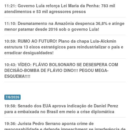
11:21:
Governo Lula reforça Lei Maria da Penha: 783 mil
atendimentos e 53 mil agressores presos
11:10:
Desmatamento na Amazônia despenca 36,8% e atinge
menor patamar desde 2016 sob o governo Lula!
10:59:
RUMO AO FUTURO! Plano da chapa Lula-Alckmin
estrutura 13 eixos estratégicos para reindustrializar o país e
erradicar desigualdades!
10:43:
VÍDEO: FLÁVIO BOLSONARO SE DESESPERA COM
DECISÃO-BOMBA DE FLÁVIO DINO!!! PEGOU MEGA-
ESQUEMA!!!!
7/8/2026
19:58:
Senado dos EUA aprova indicação de Daniel Perez
para a embaixada no Brasil em meio a crise diplomática
19:36:
Jurista Pedro Serrano aponta crime de
responsabilidade e defende impeachment se interferência de