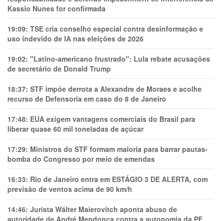
Kassio Nunes for confirmada
19:09:
TSE cria conselho especial contra desinformação e
uso indevido de IA nas eleições de 2026
19:02:
"Latino-americano frustrado": Lula rebate acusações
de secretário de Donald Trump
18:37:
STF impõe derrota a Alexandre de Moraes e acolhe
recurso de Defensoria em caso do 8 de Janeiro
17:48:
EUA exigem vantagens comerciais do Brasil para
liberar quase 60 mil toneladas de açúcar
17:29:
Ministros do STF formam maioria para barrar pautas-
bomba do Congresso por meio de emendas
16:33:
Rio de Janeiro entra em ESTÁGIO 3 DE ALERTA, com
previsão de ventos acima de 90 km/h
14:46:
Jurista Wálter Maierovitch aponta abuso de
autoridade de André Mendonça contra a autonomia da PF