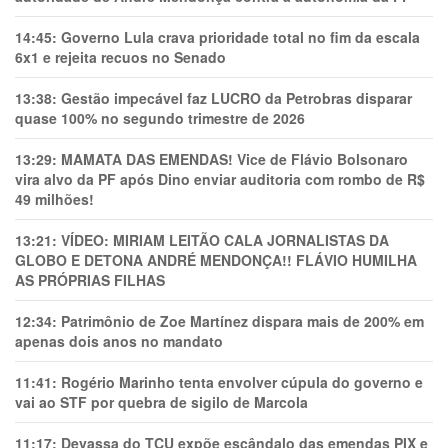
14:45:
Governo Lula crava prioridade total no fim da escala
6x1 e rejeita recuos no Senado
13:38:
Gestão impecável faz LUCRO da Petrobras disparar
quase 100% no segundo trimestre de 2026
13:29:
MAMATA DAS EMENDAS! Vice de Flávio Bolsonaro
vira alvo da PF após Dino enviar auditoria com rombo de R$
49 milhões!
13:21:
VÍDEO: MIRIAM LEITÃO CALA JORNALISTAS DA
GLOBO E DETONA ANDRÉ MENDONÇA!! FLÁVIO HUMILHA
AS PRÓPRIAS FILHAS
12:34:
Patrimônio de Zoe Martínez dispara mais de 200% em
apenas dois anos no mandato
11:41:
Rogério Marinho tenta envolver cúpula do governo e
vai ao STF por quebra de sigilo de Marcola
11:17:
Devassa do TCU expõe escândalo das emendas PIX e