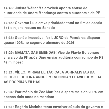
14:46:
Jurista Wálter Maierovitch aponta abuso de
autoridade de André Mendonça contra a autonomia da PF
14:45:
Governo Lula crava prioridade total no fim da escala
6x1 e rejeita recuos no Senado
13:38:
Gestão impecável faz LUCRO da Petrobras disparar
quase 100% no segundo trimestre de 2026
13:29:
MAMATA DAS EMENDAS! Vice de Flávio Bolsonaro
vira alvo da PF após Dino enviar auditoria com rombo de R$
49 milhões!
13:21:
VÍDEO: MIRIAM LEITÃO CALA JORNALISTAS DA
GLOBO E DETONA ANDRÉ MENDONÇA!! FLÁVIO HUMILHA
AS PRÓPRIAS FILHAS
12:34:
Patrimônio de Zoe Martínez dispara mais de 200% em
apenas dois anos no mandato
11:41:
Rogério Marinho tenta envolver cúpula do governo e