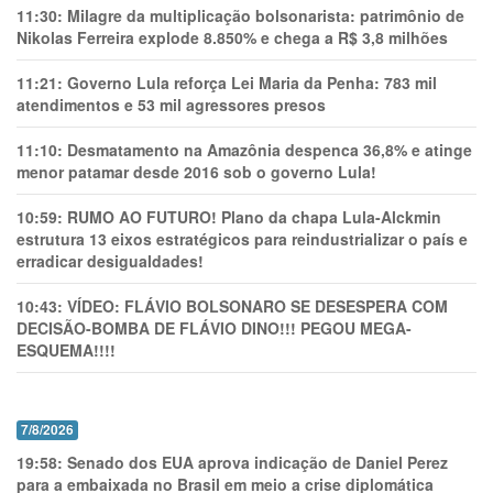
11:30:
Milagre da multiplicação bolsonarista: patrimônio de
Nikolas Ferreira explode 8.850% e chega a R$ 3,8 milhões
11:21:
Governo Lula reforça Lei Maria da Penha: 783 mil
atendimentos e 53 mil agressores presos
11:10:
Desmatamento na Amazônia despenca 36,8% e atinge
menor patamar desde 2016 sob o governo Lula!
10:59:
RUMO AO FUTURO! Plano da chapa Lula-Alckmin
estrutura 13 eixos estratégicos para reindustrializar o país e
erradicar desigualdades!
10:43:
VÍDEO: FLÁVIO BOLSONARO SE DESESPERA COM
DECISÃO-BOMBA DE FLÁVIO DINO!!! PEGOU MEGA-
ESQUEMA!!!!
7/8/2026
19:58:
Senado dos EUA aprova indicação de Daniel Perez
para a embaixada no Brasil em meio a crise diplomática