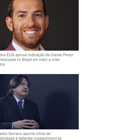
dos EUA aprova indicação de Daniel Perez
mbaixada no Brasil em meio a crise
ica
Pedro Serrano aponta crime de
abilidade e defende impeachment se