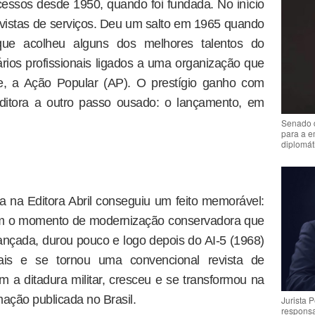
ucessos desde 1950, quando foi fundada. No início
evistas de serviços. Deu um salto em 1965 quando
 que acolheu alguns dos melhores talentos do
vários profissionais ligados a uma organização que
de, a Ação Popular (AP). O prestígio ganho com
editora a outro passo ousado: o lançamento, em
Senado 
para a e
diplomát
va na Editora Abril conseguiu um feito memorável:
com o momento de modernização conservadora que
vançada, durou pouco e logo depois do AI-5 (1968)
ais e se tornou uma convencional revista de
m a ditadura militar, cresceu e se transformou na
mação publicada no Brasil.
Jurista 
respons