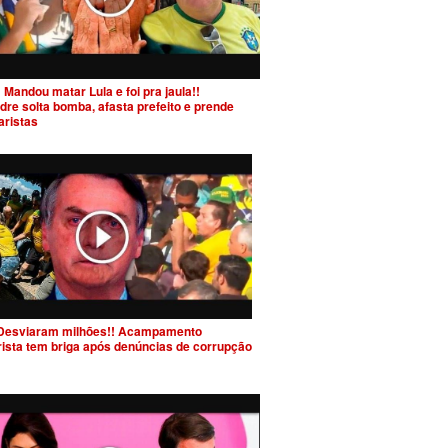
 Mandou matar Lula e foi pra jaula!!
dre solta bomba, afasta prefeito e prende
aristas
Desviaram milhões!! Acampamento
rista tem briga após denúncias de corrupção