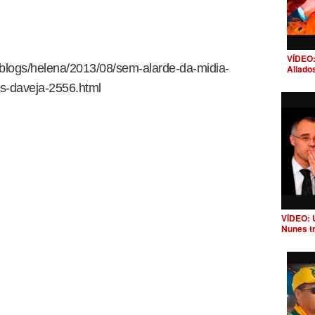
VÍDEO:
/blogs/helena/2013/08/sem-alarde-da-midia-
Aliado
as-daveja-2556.html
VÍDEO: 
Nunes t