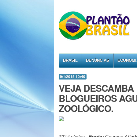
BRASIL
DENÚNCIAS
ECONOMI
9/1/2015 10:40
VEJA DESCAMBA 
BLOGUEIROS AG
ZOOLÓGICO.
3714 visitas -
Fonte:
Coversa Afiad