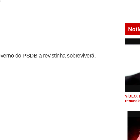
Notí
verno do PSDB a revistinha sobreviverá.
VÍDEO: 
renunci