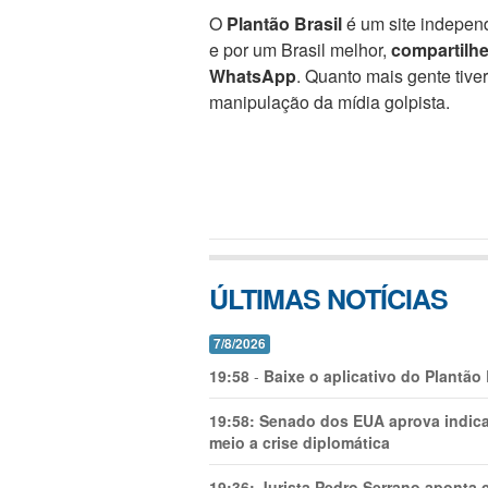
O
Plantão Brasil
é um site independ
e por um Brasil melhor,
compartilh
WhatsApp
. Quanto mais gente tive
manipulação da mídia golpista.
ÚLTIMAS NOTÍCIAS
7/8/2026
19:58
-
Baixe o aplicativo do Plantão
19:58:
Senado dos EUA aprova indica
meio a crise diplomática
19:36:
Jurista Pedro Serrano aponta