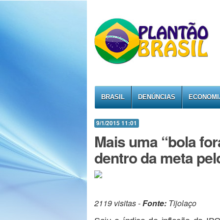
BRASIL
DENÚNCIAS
ECONOMI
9/1/2015 11:01
Mais uma “bola for
dentro da meta pe
2119 visitas -
Fonte:
Tijolaço