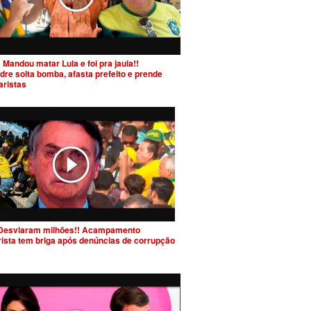
 Mandou matar Lula e foi pra jaula!!
dre solta bomba, afasta prefeito e prende
aristas
Desviaram milhões!! Acampamento
rista tem briga após denúncias de corrupção