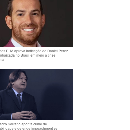
dos EUA aprova indicação de Daniel Perez
mbaixada no Brasil em meio a crise
ica
Pedro Serrano aponta crime de
abilidade e defende impeachment se