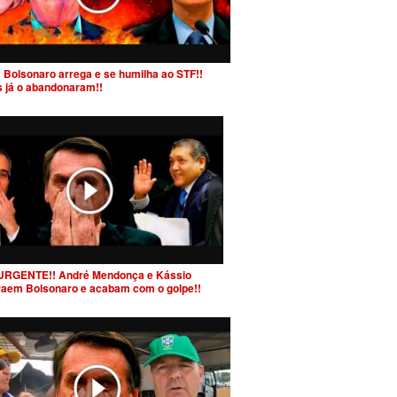
 Bolsonaro arrega e se humilha ao STF!!
s já o abandonaram!!
URGENTE!! André Mendonça e Kássio
raem Bolsonaro e acabam com o golpe!!