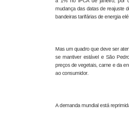
a 1% no IPCA de janeiro, por c
mudança das datas de reajuste d
bandeiras tarifárias de energia elét
Mas um quadro que deve ser aten
se mantiver estável e São Ped
preços de vegetais, carne e da ene
ao consumidor.
A demanda mundial está reprimida