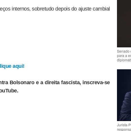
ços internos, sobretudo depois do ajuste cambial
Senado 
para a e
diplomát
ique aqui!
tra Bolsonaro e a direita fascista, inscreva-se
YouTube.
Jurista 
respons