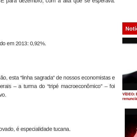
BGE para dezembro, com a alta que se esperava:
Notí
ado em 2013: 0,92%.
ção, esta “linha sagrada” de nossos economistas e
erais – a turma do “tripé macroeconômico” – foi
VÍDEO: 
vo.
renunci
rovado, é especialidade tucana.