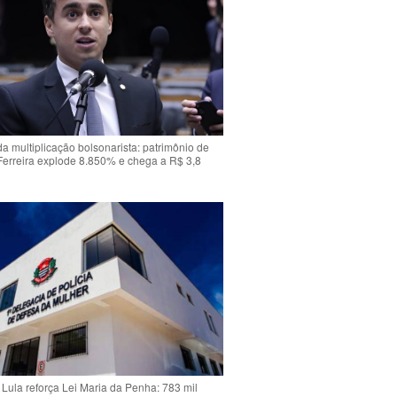
da multiplicação bolsonarista: patrimônio de
Ferreira explode 8.850% e chega a R$ 3,8
Lula reforça Lei Maria da Penha: 783 mil