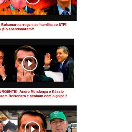
 Bolsonaro arrega e se humilha ao STF!!
s já o abandonaram!!
URGENTE!! André Mendonça e Kássio
raem Bolsonaro e acabam com o golpe!!