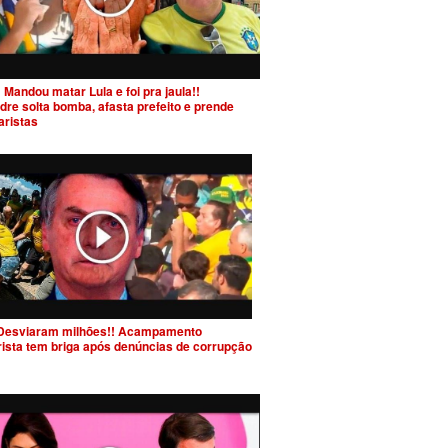
 Mandou matar Lula e foi pra jaula!!
dre solta bomba, afasta prefeito e prende
aristas
Desviaram milhões!! Acampamento
rista tem briga após denúncias de corrupção