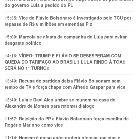
do governo Lula a pedido do PL
15:35:
Vice de Flávio Bolsonaro é investigado pelo TCU por
repasse de R$ 6 milhões em emendas Pix
15:09:
Marcola se afasta da campanha de Lula para evitar
desgaste político
14:16:
VÍDEO: TRUMP E FLÁVIO SE DESESPERAM COM
QUEDA DO TARIFAÇO AO BRASIL!! LULA RINDO À TOA!!
SERÁ NO 1° TURNO!!
13:49:
Recusa de partidos deixa Flávio Bolsonaro sem
tempo de TV e força chapa com Alfredo Gaspar para vice
13:40:
Lula e Davi Alcolumbre se reúnem na casa de
Alexandre de Moraes para retomar diálogo
11:57:
Rejeição do PP a Flávio Bolsonaro força escolha de
Rogério Marinho como vice
11:14:
Homem é preso após proferir ofensas racistas e