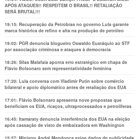
APÓS ATAQUES!! RESPEITEM O BRASIL!! RETALIAÇÃO
SERÁ BRUTAL!!!
19:15:
Recuperação da Petrobras no governo Lula garante
marca histórica de refino e alta na produção de petróleo
19:02:
PGR denuncia blogueiro Oswaldo Eustáquio ao STF
por associação criminosa e ataques à democracia
18:26:
Silas Malafaia aponta erro estratégico em chapa de
Flávio Bolsonaro sem representatividade feminina
17:20:
Lula conversa com Vladimir Putin sobre comércio
bilateral e apoio diplomático antes de retaliação dos EUA
17:01:
Flávio Bolsonaro apresenta nove propostas que
beneficiam os EUA, ricaços, ultraprocessados e petrolíferas
16:45:
Itamaraty denuncia interferência dos EUA na eleição
após cassação de visto de embaixadora em Washington
15:57:
Ministro André Mendonça exige dados de publicidade