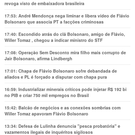
revoga visto de embaixadora brasileira
17:53:
André Mendonça nega liminar e libera vídeo de Flávio
Bolsonaro que associa PT a facções criminosas
17:40:
Escondido atrás do clã Bolsonaro, amigo de Flávio,
Willer Tomaz , chegou a indicar ministro do STF
17:08:
Operação Sem Desconto mira filho mais corrupto de
Jair Bolsonaro, afirma Lindbergh
17:01:
Chapa de Flávio Bolsonaro sofre debandada de
aliados e PL é forçado a disputar com chapa pura
16:59:
Industrializar minerais críticos pode injetar R$ 192 bi
no PIB e criar 750 mil empregos no Brasil
15:42:
Balcão de negócios e as conexões sombrias com
Willer Tomaz apavoram Flávio Bolsonaro
13:34:
Defesa de Lulinha denuncia "pesca probatória" e
vazamentos ilegais de inquéritos sigilosos