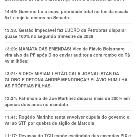
14:45:
Governo Lula crava prioridade total no fim da escala
6x1 e rejeita recuos no Senado
13:38:
Gestão impecável faz LUCRO da Petrobras disparar
quase 100% no segundo trimestre de 2026
13:29:
MAMATA DAS EMENDAS! Vice de Flávio Bolsonaro
vira alvo da PF após Dino enviar auditoria com rombo de R$
49 milhões!
13:21:
VÍDEO: MIRIAM LEITÃO CALA JORNALISTAS DA
GLOBO E DETONA ANDRÉ MENDONÇA!! FLÁVIO HUMILHA
AS PRÓPRIAS FILHAS
12:34:
Patrimônio de Zoe Martínez dispara mais de 200% em
apenas dois anos no mandato
11:41:
Rogério Marinho tenta envolver cúpula do governo e
vai ao STF por quebra de sigilo de Marcola
11:17:
Devassa do TCU expõe escândalo das emendas PIX e