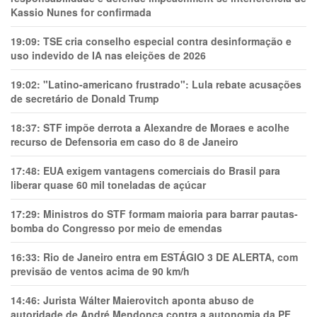
Kassio Nunes for confirmada
19:09:
TSE cria conselho especial contra desinformação e
uso indevido de IA nas eleições de 2026
19:02:
"Latino-americano frustrado": Lula rebate acusações
de secretário de Donald Trump
18:37:
STF impõe derrota a Alexandre de Moraes e acolhe
recurso de Defensoria em caso do 8 de Janeiro
17:48:
EUA exigem vantagens comerciais do Brasil para
liberar quase 60 mil toneladas de açúcar
17:29:
Ministros do STF formam maioria para barrar pautas-
bomba do Congresso por meio de emendas
16:33:
Rio de Janeiro entra em ESTÁGIO 3 DE ALERTA, com
previsão de ventos acima de 90 km/h
14:46:
Jurista Wálter Maierovitch aponta abuso de
autoridade de André Mendonça contra a autonomia da PF