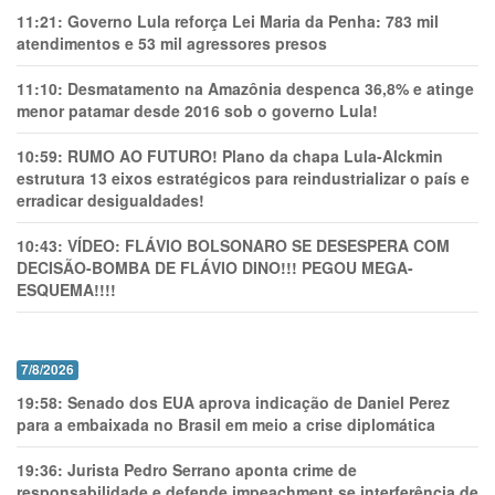
11:21:
Governo Lula reforça Lei Maria da Penha: 783 mil
atendimentos e 53 mil agressores presos
11:10:
Desmatamento na Amazônia despenca 36,8% e atinge
menor patamar desde 2016 sob o governo Lula!
10:59:
RUMO AO FUTURO! Plano da chapa Lula-Alckmin
estrutura 13 eixos estratégicos para reindustrializar o país e
erradicar desigualdades!
10:43:
VÍDEO: FLÁVIO BOLSONARO SE DESESPERA COM
DECISÃO-BOMBA DE FLÁVIO DINO!!! PEGOU MEGA-
ESQUEMA!!!!
7/8/2026
19:58:
Senado dos EUA aprova indicação de Daniel Perez
para a embaixada no Brasil em meio a crise diplomática
19:36:
Jurista Pedro Serrano aponta crime de
responsabilidade e defende impeachment se interferência de