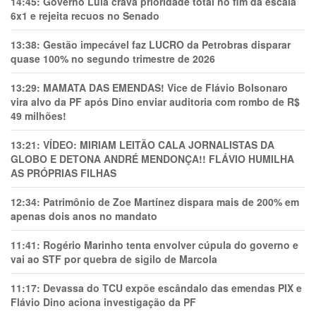
14:45:
Governo Lula crava prioridade total no fim da escala
6x1 e rejeita recuos no Senado
13:38:
Gestão impecável faz LUCRO da Petrobras disparar
quase 100% no segundo trimestre de 2026
13:29:
MAMATA DAS EMENDAS! Vice de Flávio Bolsonaro
vira alvo da PF após Dino enviar auditoria com rombo de R$
49 milhões!
13:21:
VÍDEO: MIRIAM LEITÃO CALA JORNALISTAS DA
GLOBO E DETONA ANDRÉ MENDONÇA!! FLÁVIO HUMILHA
AS PRÓPRIAS FILHAS
12:34:
Patrimônio de Zoe Martínez dispara mais de 200% em
apenas dois anos no mandato
11:41:
Rogério Marinho tenta envolver cúpula do governo e
vai ao STF por quebra de sigilo de Marcola
11:17:
Devassa do TCU expõe escândalo das emendas PIX e
Flávio Dino aciona investigação da PF