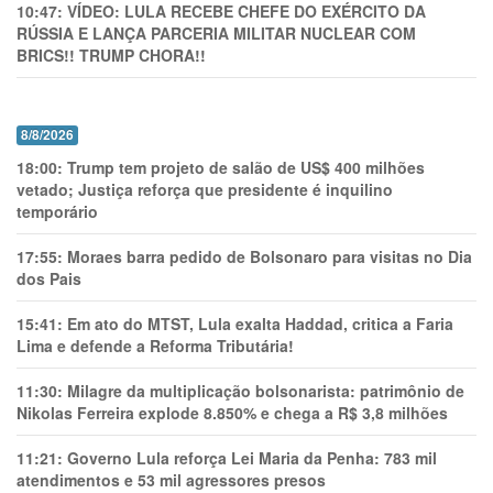
10:47:
VÍDEO: LULA RECEBE CHEFE DO EXÉRCITO DA
RÚSSIA E LANÇA PARCERIA MILITAR NUCLEAR COM
BRICS!! TRUMP CHORA!!
8/8/2026
18:00:
Trump tem projeto de salão de US$ 400 milhões
vetado; Justiça reforça que presidente é inquilino
temporário
17:55:
Moraes barra pedido de Bolsonaro para visitas no Dia
dos Pais
15:41:
Em ato do MTST, Lula exalta Haddad, critica a Faria
Lima e defende a Reforma Tributária!
11:30:
Milagre da multiplicação bolsonarista: patrimônio de
Nikolas Ferreira explode 8.850% e chega a R$ 3,8 milhões
11:21:
Governo Lula reforça Lei Maria da Penha: 783 mil
atendimentos e 53 mil agressores presos