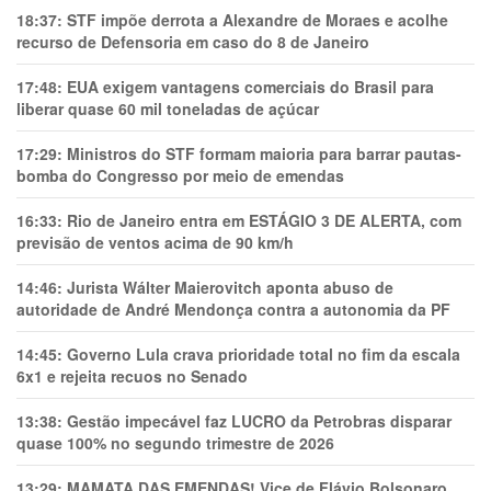
18:37:
STF impõe derrota a Alexandre de Moraes e acolhe
recurso de Defensoria em caso do 8 de Janeiro
17:48:
EUA exigem vantagens comerciais do Brasil para
liberar quase 60 mil toneladas de açúcar
17:29:
Ministros do STF formam maioria para barrar pautas-
bomba do Congresso por meio de emendas
16:33:
Rio de Janeiro entra em ESTÁGIO 3 DE ALERTA, com
previsão de ventos acima de 90 km/h
14:46:
Jurista Wálter Maierovitch aponta abuso de
autoridade de André Mendonça contra a autonomia da PF
14:45:
Governo Lula crava prioridade total no fim da escala
6x1 e rejeita recuos no Senado
13:38:
Gestão impecável faz LUCRO da Petrobras disparar
quase 100% no segundo trimestre de 2026
13:29:
MAMATA DAS EMENDAS! Vice de Flávio Bolsonaro