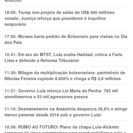
Android!
18:00:
Trump tem projeto de salão de US$ 400 milhões
vetado; Justiça reforça que presidente é inquilino
temporário
17:55:
Moraes barra pedido de Bolsonaro para visitas no Dia
dos Pais
15:41:
Em ato do MTST, Lula exalta Haddad, critica a Faria
Lima e defende a Reforma Tributária!
11:30:
Milagre da multiplicação bolsonarista: patrimônio de
Nikolas Ferreira explode 8.850% e chega a R$ 3,8 milhões
11:21:
Governo Lula reforça Lei Maria da Penha: 783 mil
atendimentos e 53 mil agressores presos
11:10:
Desmatamento na Amazônia despenca 36,8% e atinge
menor patamar desde 2016 sob o governo Lula!
10:59:
RUMO AO FUTURO! Plano da chapa Lula-Alckmin
estrutura 13 eixos estratégicos para reindustrializar o país e