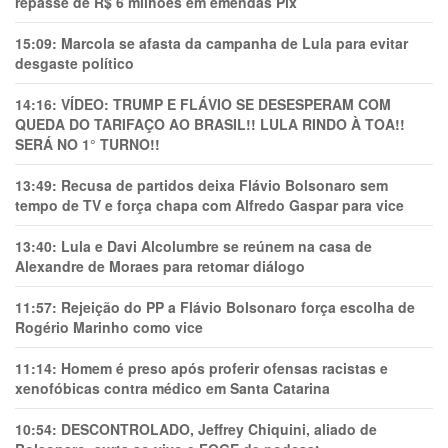
repasse de R$ 6 milhões em emendas Pix
15:09:
Marcola se afasta da campanha de Lula para evitar
desgaste político
14:16:
VÍDEO: TRUMP E FLÁVIO SE DESESPERAM COM
QUEDA DO TARIFAÇO AO BRASIL!! LULA RINDO À TOA!!
SERÁ NO 1° TURNO!!
13:49:
Recusa de partidos deixa Flávio Bolsonaro sem
tempo de TV e força chapa com Alfredo Gaspar para vice
13:40:
Lula e Davi Alcolumbre se reúnem na casa de
Alexandre de Moraes para retomar diálogo
11:57:
Rejeição do PP a Flávio Bolsonaro força escolha de
Rogério Marinho como vice
11:14:
Homem é preso após proferir ofensas racistas e
xenofóbicas contra médico em Santa Catarina
10:54:
DESCONTROLADO, Jeffrey Chiquini, aliado de