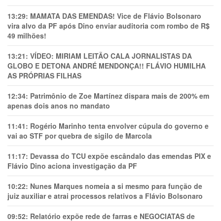
13:29:
MAMATA DAS EMENDAS! Vice de Flávio Bolsonaro
vira alvo da PF após Dino enviar auditoria com rombo de R$
49 milhões!
13:21:
VÍDEO: MIRIAM LEITÃO CALA JORNALISTAS DA
GLOBO E DETONA ANDRÉ MENDONÇA!! FLÁVIO HUMILHA
AS PRÓPRIAS FILHAS
12:34:
Patrimônio de Zoe Martínez dispara mais de 200% em
apenas dois anos no mandato
11:41:
Rogério Marinho tenta envolver cúpula do governo e
vai ao STF por quebra de sigilo de Marcola
11:17:
Devassa do TCU expõe escândalo das emendas PIX e
Flávio Dino aciona investigação da PF
10:22:
Nunes Marques nomeia a si mesmo para função de
juiz auxiliar e atrai processos relativos a Flávio Bolsonaro
09:52:
Relatório expõe rede de farras e NEGOCIATAS de