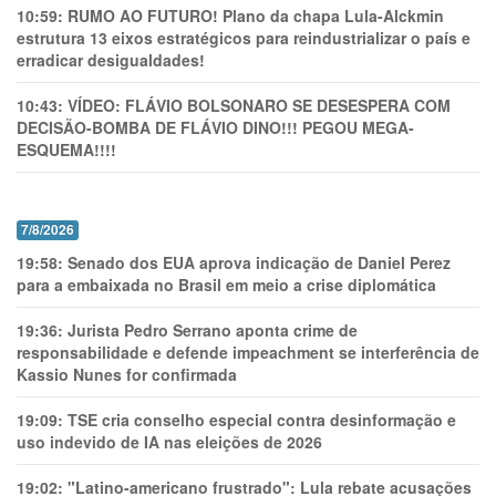
10:59:
RUMO AO FUTURO! Plano da chapa Lula-Alckmin
estrutura 13 eixos estratégicos para reindustrializar o país e
erradicar desigualdades!
10:43:
VÍDEO: FLÁVIO BOLSONARO SE DESESPERA COM
DECISÃO-BOMBA DE FLÁVIO DINO!!! PEGOU MEGA-
ESQUEMA!!!!
7/8/2026
19:58:
Senado dos EUA aprova indicação de Daniel Perez
para a embaixada no Brasil em meio a crise diplomática
19:36:
Jurista Pedro Serrano aponta crime de
responsabilidade e defende impeachment se interferência de
Kassio Nunes for confirmada
19:09:
TSE cria conselho especial contra desinformação e
uso indevido de IA nas eleições de 2026
19:02:
"Latino-americano frustrado": Lula rebate acusações