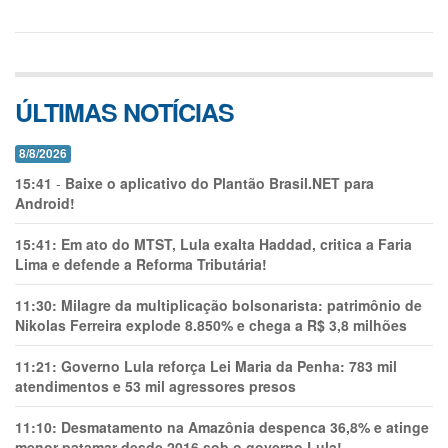
ÚLTIMAS NOTÍCIAS
8/8/2026
15:41
-
Baixe o aplicativo do Plantão Brasil.NET para
Android!
15:41:
Em ato do MTST, Lula exalta Haddad, critica a Faria
Lima e defende a Reforma Tributária!
11:30:
Milagre da multiplicação bolsonarista: patrimônio de
Nikolas Ferreira explode 8.850% e chega a R$ 3,8 milhões
11:21:
Governo Lula reforça Lei Maria da Penha: 783 mil
atendimentos e 53 mil agressores presos
11:10:
Desmatamento na Amazônia despenca 36,8% e atinge
menor patamar desde 2016 sob o governo Lula!