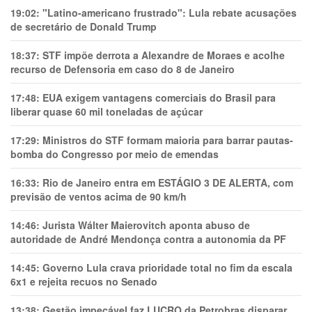
19:02:
"Latino-americano frustrado": Lula rebate acusações
de secretário de Donald Trump
18:37:
STF impõe derrota a Alexandre de Moraes e acolhe
recurso de Defensoria em caso do 8 de Janeiro
17:48:
EUA exigem vantagens comerciais do Brasil para
liberar quase 60 mil toneladas de açúcar
17:29:
Ministros do STF formam maioria para barrar pautas-
bomba do Congresso por meio de emendas
16:33:
Rio de Janeiro entra em ESTÁGIO 3 DE ALERTA, com
previsão de ventos acima de 90 km/h
14:46:
Jurista Wálter Maierovitch aponta abuso de
autoridade de André Mendonça contra a autonomia da PF
14:45:
Governo Lula crava prioridade total no fim da escala
6x1 e rejeita recuos no Senado
13:38:
Gestão impecável faz LUCRO da Petrobras disparar