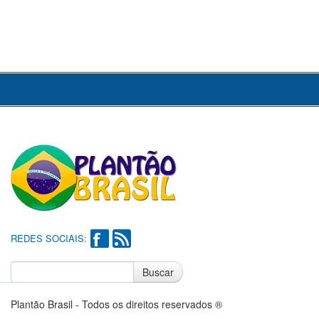
REDES SOCIAIS:
Buscar
Notícias do Flamengo
Notícias do Corinthians
Plantão Brasil - Todos os direitos reservados ®