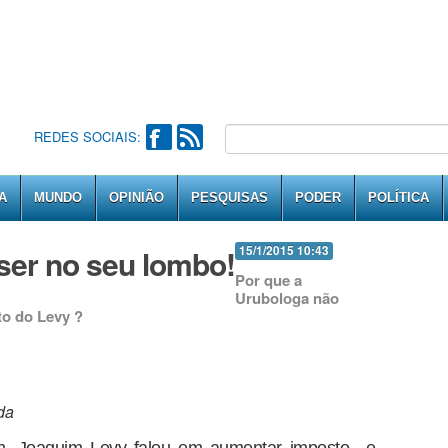
REDES SOCIAIS:
A
MUNDO
OPINIÃO
PESQUISAS
PODER
POLÍTICA
 ser no seu lombo!
15/1/2015 10:43
Por que a
Urubologa não
to do Levy ?
da