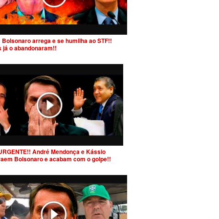
 Bolsonaro arrega e se humilha ao STF!!
s já o abandonaram!!
URGENTE!! André Mendonça e Kássio
raem Bolsonaro e acabam com o golpe!!