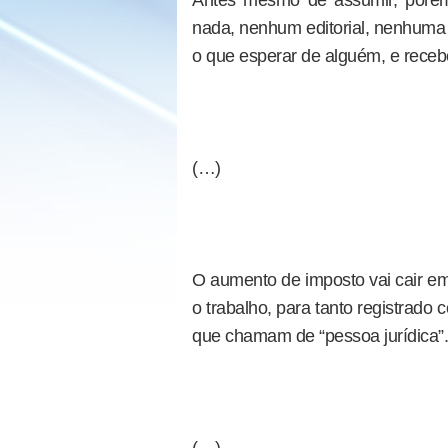
Antes mesmo de assumir, porém
nada, nenhum editorial, nenhuma e
o que esperar de alguém, e rece
(…)
O aumento de imposto vai cair e
o trabalho, para tanto registrad
que chamam de “pessoa jurídica”.