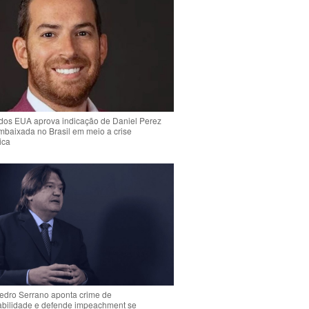
dos EUA aprova indicação de Daniel Perez
mbaixada no Brasil em meio a crise
ica
Pedro Serrano aponta crime de
abilidade e defende impeachment se