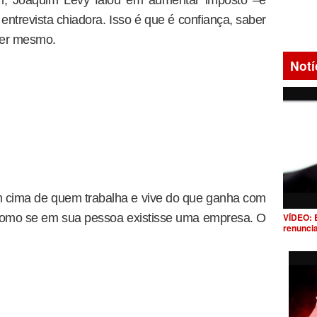
, Joaquim Levy falou em aumentar imposto –e
ntrevista chiadora. Isso é que é confiança, saber
ber mesmo.
Notí
m cima de quem trabalha e vive do que ganha com
VÍDEO: 
o como se em sua pessoa existisse uma empresa. O
renunci