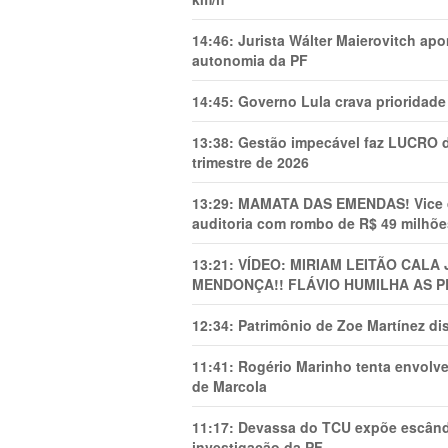
14:46:
Jurista Wálter Maierovitch ap
autonomia da PF
14:45:
Governo Lula crava prioridade 
13:38:
Gestão impecável faz LUCRO d
trimestre de 2026
13:29:
MAMATA DAS EMENDAS! Vice de 
auditoria com rombo de R$ 49 milhõe
13:21:
VÍDEO: MIRIAM LEITÃO CAL
MENDONÇA!! FLÁVIO HUMILHA AS P
12:34:
Patrimônio de Zoe Martínez d
11:41:
Rogério Marinho tenta envolve
de Marcola
11:17:
Devassa do TCU expõe escânda
investigação da PF