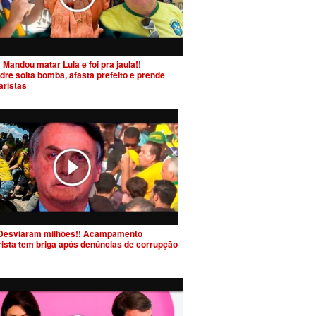
 Mandou matar Lula e foi pra jaula!!
dre solta bomba, afasta prefeito e prende
aristas
Desviaram milhões!! Acampamento
rista tem briga após denúncias de corrupção