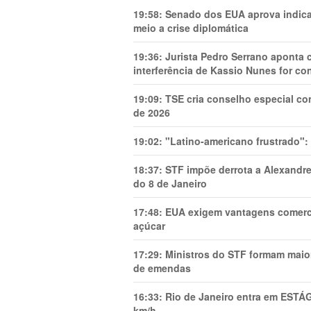
19:58:
Senado dos EUA aprova indica
meio a crise diplomática
19:36:
Jurista Pedro Serrano aponta
interferência de Kassio Nunes for co
19:09:
TSE cria conselho especial co
de 2026
19:02:
"Latino-americano frustrado":
18:37:
STF impõe derrota a Alexandre
do 8 de Janeiro
17:48:
EUA exigem vantagens comercia
açúcar
17:29:
Ministros do STF formam maio
de emendas
16:33:
Rio de Janeiro entra em ESTÁ
km/h