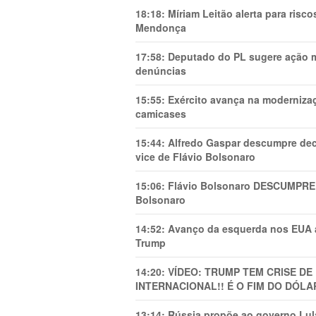
18:18:
Míriam Leitão alerta para risc
Mendonça
17:58:
Deputado do PL sugere ação mi
denúncias
15:55:
Exército avança na modernizaç
camicases
15:44:
Alfredo Gaspar descumpre dec
vice de Flávio Bolsonaro
15:06:
Flávio Bolsonaro DESCUMPRE 
Bolsonaro
14:52:
Avanço da esquerda nos EUA
Trump
14:20:
VÍDEO: TRUMP TEM CRlSE DE
INTERNACIONAL!! É O FIM DO DÓLA
13:14:
Rússia propõe ao governo Lula