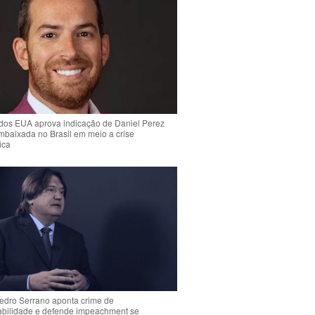
dos EUA aprova indicação de Daniel Perez
mbaixada no Brasil em meio a crise
ica
Pedro Serrano aponta crime de
abilidade e defende impeachment se