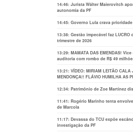
14:46:
Jurista Wálter Maierovitch ap
autonomia da PF
14:45:
Governo Lula crava prioridade 
13:38:
Gestão impecável faz LUCRO d
trimestre de 2026
13:29:
MAMATA DAS EMENDAS! Vice de 
auditoria com rombo de R$ 49 milhõe
13:21:
VÍDEO: MIRIAM LEITÃO CAL
MENDONÇA!! FLÁVIO HUMILHA AS P
12:34:
Patrimônio de Zoe Martínez d
11:41:
Rogério Marinho tenta envolve
de Marcola
11:17:
Devassa do TCU expõe escânda
investigação da PF