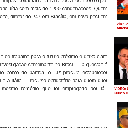
Limpas, deflagrada na Itália dos anos 1990 e que,
 concluída com mais de 1200 condenações. Quem
eite, diretor do 247 em Brasília, em novo post em
VÍDEO:
Aliado
o de trabalho para o futuro próximo e deixa claro
investigação semelhante no Brasil — a questão é
o ponto de partida, o juiz procura estabelecer
l e a Itália — recurso obrigatório para quem quer
 do mesmo remédio que foi empregado por lá",
VÍDEO: 
Nunes t