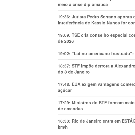
meio a crise diplomática
19:36:
Jurista Pedro Serrano aponta
interferência de Kassio Nunes for co
19:09:
TSE cria conselho especial co
de 2026
19:02:
"Latino-americano frustrado":
18:37:
STF impõe derrota a Alexandre
do 8 de Janeiro
17:48:
EUA exigem vantagens comercia
açúcar
17:29:
Ministros do STF formam maio
de emendas
16:33:
Rio de Janeiro entra em ESTÁ
km/h