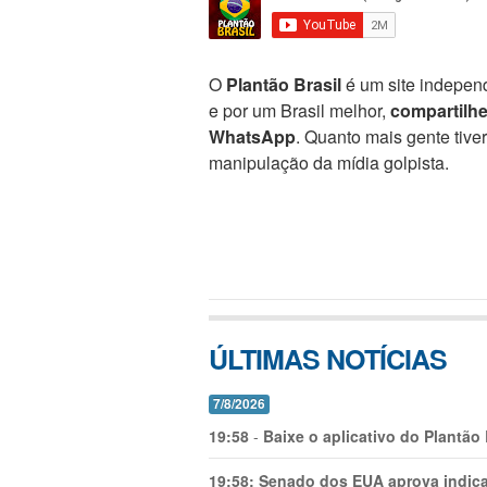
O
Plantão Brasil
é um site independ
e por um Brasil melhor,
compartilh
WhatsApp
. Quanto mais gente tive
manipulação da mídia golpista.
ÚLTIMAS NOTÍCIAS
7/8/2026
19:58
-
Baixe o aplicativo do Plantão
19:58:
Senado dos EUA aprova indica