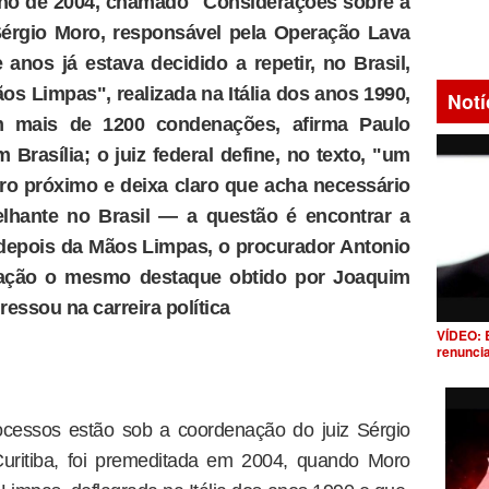
lho de 2004, chamado "Considerações sobre a
 Sérgio Moro, responsável pela Operação Lava
 anos já estava decidido a repetir, no Brasil,
s Limpas", realizada na Itália dos anos 1990,
Notí
m mais de 1200 condenações, afirma Paulo
 Brasília; o juiz federal define, no texto, "um
uro próximo e deixa claro que acha necessário
elhante no Brasil — a questão é encontrar a
depois da Mãos Limpas, o procurador Antonio
eração o mesmo destaque obtido por Joaquim
essou na carreira política
VÍDEO: 
renunci
ocessos estão sob a coordenação do juiz Sérgio
uritiba, foi premeditada em 2004, quando Moro