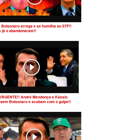
 Bolsonaro arrega e se humilha ao STF!!
s já o abandonaram!!
URGENTE!! André Mendonça e Kássio
raem Bolsonaro e acabam com o golpe!!