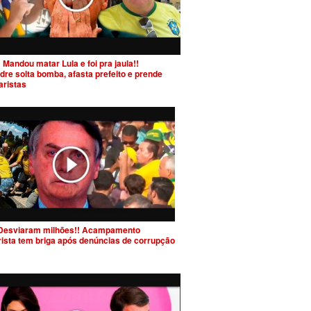
 Mandou matar Lula e foi pra jaula!!
dre solta bomba, afasta prefeito e prende
aristas
Desviaram milhões!! Acampamento
rista tem briga após denúncias de corrupção