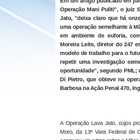
Em um artigo publicado em ju
Operação Mani Puliti", o juiz
Jato, "deixa claro que há onze
uma operação semelhante à Mão
em ambiente de euforia, co
Moreira Leite, diretor do 247 em
modelo de trabalho para o fut
repetir uma investigação sem
oportunidade", segundo PML; 
Di Pietro, que obteve na op
Barbosa na Ação Penal 470, ingr
A Operação Lava Jato, cujos pr
Moro, da 13ª Vara Federal de C