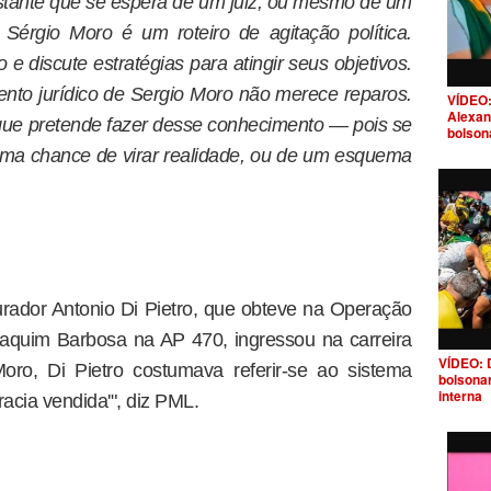
istante que se espera de um juiz, ou mesmo de um
 Sérgio Moro é um roteiro de agitação política.
e discute estratégias para atingir seus objetivos.
nto jurídico de Sergio Moro não merece reparos.
VÍDEO:
Alexan
 que pretende fazer desse conhecimento — pois se
bolson
uma chance de virar realidade, ou de um esquema
rador Antonio Di Pietro, que obteve na Operação
aquim Barbosa na AP 470, ingressou na carreira
VÍDEO: 
oro, Di Pietro costumava referir-se ao sistema
bolsona
interna
racia vendida'", diz PML.