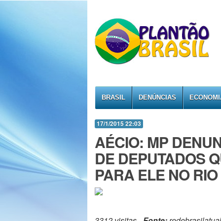
BRASIL
DENÚNCIAS
ECONOMI
17/1/2015 22:03
AÉCIO: MP DENUN
DE DEPUTADOS Q
PARA ELE NO RIO
3312 visitas -
Fonte:
redebrasilatua