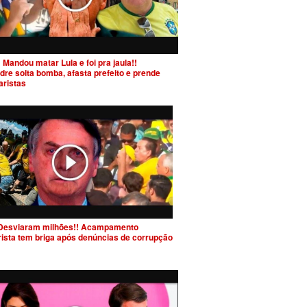
 Mandou matar Lula e foi pra jaula!!
dre solta bomba, afasta prefeito e prende
aristas
Desviaram milhões!! Acampamento
rista tem briga após denúncias de corrupção