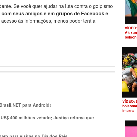
ente. Se você quer ajudar na luta contra o golpismo
e com seus amigos e em grupos de Facebook e
r acesso às informações, menos poder terá a
VÍDEO:
Alexan
bolson
VÍDEO: 
 Brasil.NET para Android!
bolsona
interna
 US$ 400 milhões vetado; Justiça reforça que
aro para visitas no Dia dos Pais