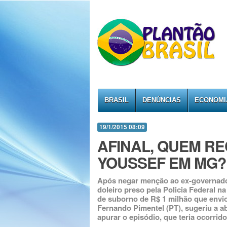
BRASIL
DENÚNCIAS
ECONOMI
19/1/2015 08:09
AFINAL, QUEM R
YOUSSEF EM MG?
Após negar menção ao ex-governado
doleiro preso pela Policia Federal 
de suborno de R$ 1 milhão que envi
Fernando Pimentel (PT), sugeriu a a
apurar o episódio, que teria ocorrid