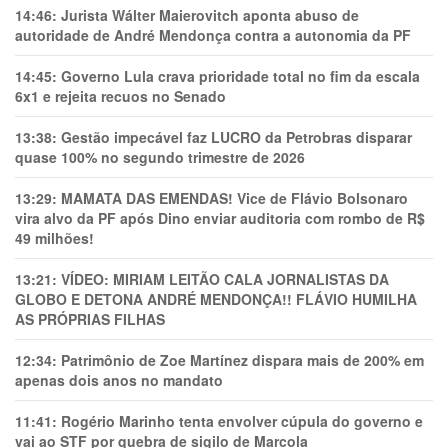
14:46:
Jurista Wálter Maierovitch aponta abuso de
autoridade de André Mendonça contra a autonomia da PF
14:45:
Governo Lula crava prioridade total no fim da escala
6x1 e rejeita recuos no Senado
13:38:
Gestão impecável faz LUCRO da Petrobras disparar
quase 100% no segundo trimestre de 2026
13:29:
MAMATA DAS EMENDAS! Vice de Flávio Bolsonaro
vira alvo da PF após Dino enviar auditoria com rombo de R$
49 milhões!
13:21:
VÍDEO: MIRIAM LEITÃO CALA JORNALISTAS DA
GLOBO E DETONA ANDRÉ MENDONÇA!! FLÁVIO HUMILHA
AS PRÓPRIAS FILHAS
12:34:
Patrimônio de Zoe Martínez dispara mais de 200% em
apenas dois anos no mandato
11:41:
Rogério Marinho tenta envolver cúpula do governo e
vai ao STF por quebra de sigilo de Marcola