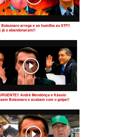
 Bolsonaro arrega e se humilha ao STF!!
s já o abandonaram!!
URGENTE!! André Mendonça e Kássio
raem Bolsonaro e acabam com o golpe!!