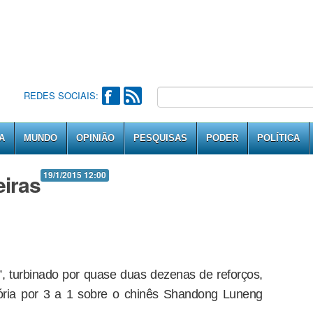
REDES SOCIAIS:
A
MUNDO
OPINIÃO
PESQUISAS
PODER
POLÍTICA
eiras
19/1/2015 12:00
, turbinado por quase duas dezenas de reforços,
ória por 3 a 1 sobre o chinês Shandong Luneng