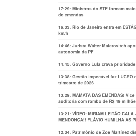
17:29:
Ministros do STF formam maio
de emendas
16:33:
Rio de Janeiro entra em ESTÁ
km/h
14:46:
Jurista Wálter Maierovitch ap
autonomia da PF
14:45:
Governo Lula crava prioridade 
13:38:
Gestão impecável faz LUCRO d
trimestre de 2026
13:29:
MAMATA DAS EMENDAS! Vice de 
auditoria com rombo de R$ 49 milhõe
13:21:
VÍDEO: MIRIAM LEITÃO CAL
MENDONÇA!! FLÁVIO HUMILHA AS P
12:34:
Patrimônio de Zoe Martínez d