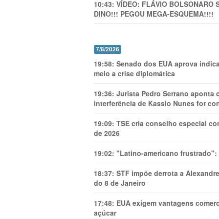
10:43:
VÍDEO: FLÁVIO BOLSONARO 
DINO!!! PEGOU MEGA-ESQUEMA!!!!
7/8/2026
19:58:
Senado dos EUA aprova indica
meio a crise diplomática
19:36:
Jurista Pedro Serrano aponta
interferência de Kassio Nunes for co
19:09:
TSE cria conselho especial co
de 2026
19:02:
"Latino-americano frustrado":
18:37:
STF impõe derrota a Alexandre
do 8 de Janeiro
17:48:
EUA exigem vantagens comercia
açúcar