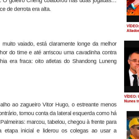
. O goleiro Cheng colaborou nas duas jogadas…
 de derrota era alta.
VÍDEO:
Aliado
 muito vaiado, está claramente longe da melhor
lhor do time e até arriscou uma cavadinha contra
ia era fraca: oito atletas do Shandong Luneng
VÍDEO: 
Nunes t
abalho ao zagueiro Vitor Hugo, o estreante menos
ontrário, tomou conta da lateral esquerda como há
 Palmeiras: marcou, tabelou, chegou à frente para
 etapa inicial e liderou os colegas ao usar a