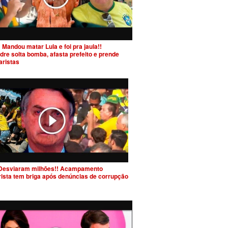
 Mandou matar Lula e foi pra jaula!!
dre solta bomba, afasta prefeito e prende
aristas
Desviaram milhões!! Acampamento
rista tem briga após denúncias de corrupção