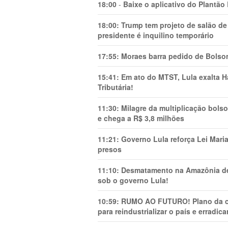
18:00
-
Baixe o aplicativo do Plantão
18:00:
Trump tem projeto de salão de
presidente é inquilino temporário
17:55:
Moraes barra pedido de Bolson
15:41:
Em ato do MTST, Lula exalta H
Tributária!
11:30:
Milagre da multiplicação bolso
e chega a R$ 3,8 milhões
11:21:
Governo Lula reforça Lei Mari
presos
11:10:
Desmatamento na Amazônia de
sob o governo Lula!
10:59:
RUMO AO FUTURO! Plano da cha
para reindustrializar o país e erradic