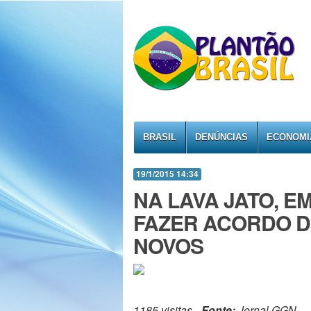
BRASIL
DENÚNCIAS
ECONOMI
19/1/2015 14:34
NA LAVA JATO, E
FAZER ACORDO 
NOVOS
1185 visitas -
Fonte:
Jornal GGN