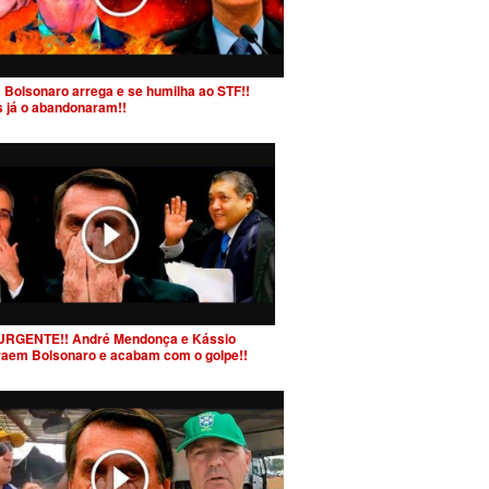
 Bolsonaro arrega e se humilha ao STF!!
s já o abandonaram!!
URGENTE!! André Mendonça e Kássio
raem Bolsonaro e acabam com o golpe!!