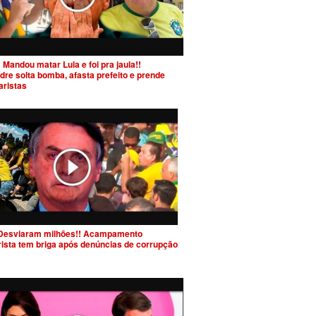
 Mandou matar Lula e foi pra jaula!!
dre solta bomba, afasta prefeito e prende
aristas
Desviaram milhões!! Acampamento
rista tem briga após denúncias de corrupção