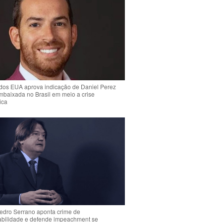
dos EUA aprova indicação de Daniel Perez
mbaixada no Brasil em meio a crise
ica
Pedro Serrano aponta crime de
abilidade e defende impeachment se