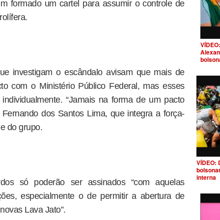
em formado um cartel para assumir o controle de
rolífera.
VÍDEO:
Alexan
bolson
que investigam o escândalo avisam que mais de
o com o Ministério Público Federal, mas esses
 individualmente. “Jamais na forma de um pacto
os Fernando dos Santos Lima, que integra a força-
me do grupo.
VÍDEO: 
bolsona
interna
rdos só poderão ser assinados “com aquelas
es, especialmente o de permitir a abertura de
 novas Lava Jato”.