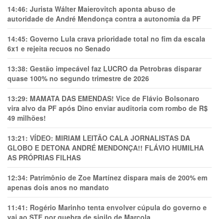
14:46:
Jurista Wálter Maierovitch aponta abuso de
autoridade de André Mendonça contra a autonomia da PF
14:45:
Governo Lula crava prioridade total no fim da escala
6x1 e rejeita recuos no Senado
13:38:
Gestão impecável faz LUCRO da Petrobras disparar
quase 100% no segundo trimestre de 2026
13:29:
MAMATA DAS EMENDAS! Vice de Flávio Bolsonaro
vira alvo da PF após Dino enviar auditoria com rombo de R$
49 milhões!
13:21:
VÍDEO: MIRIAM LEITÃO CALA JORNALISTAS DA
GLOBO E DETONA ANDRÉ MENDONÇA!! FLÁVIO HUMILHA
AS PRÓPRIAS FILHAS
12:34:
Patrimônio de Zoe Martínez dispara mais de 200% em
apenas dois anos no mandato
11:41:
Rogério Marinho tenta envolver cúpula do governo e
vai ao STF por quebra de sigilo de Marcola