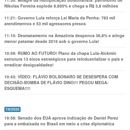
11:30:
Milagre da multiplicação bolsonarista: patrimônio de
Nikolas Ferreira explode 8.850% e chega a R$ 3,8 milhões
11:21:
Governo Lula reforça Lei Maria da Penha: 783 mil
atendimentos e 53 mil agressores presos
11:10:
Desmatamento na Amazônia despenca 36,8% e atinge
menor patamar desde 2016 sob o governo Lula!
10:59:
RUMO AO FUTURO! Plano da chapa Lula-Alckmin
estrutura 13 eixos estratégicos para reindustrializar o país e
erradicar desigualdades!
10:43:
VÍDEO: FLÁVIO BOLSONARO SE DESESPERA COM
DECISÃO-BOMBA DE FLÁVIO DINO!!! PEGOU MEGA-
ESQUEMA!!!!
7/8/2026
19:58:
Senado dos EUA aprova indicação de Daniel Perez
para a embaixada no Brasil em meio a crise diplomática