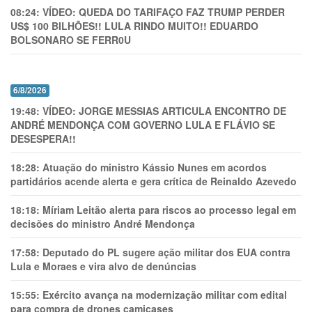
08:24:
VÍDEO: QUEDA DO TARIFAÇO FAZ TRUMP PERDER
US$ 100 BILHÕES!! LULA RINDO MUITO!! EDUARDO
BOLSONARO SE FERR0U
6/8/2026
19:48:
VÍDEO: JORGE MESSIAS ARTICULA ENCONTRO DE
ANDRÉ MENDONÇA COM GOVERNO LULA E FLÁVIO SE
DESESPERA!!
18:28:
Atuação do ministro Kássio Nunes em acordos
partidários acende alerta e gera crítica de Reinaldo Azevedo
18:18:
Míriam Leitão alerta para riscos ao processo legal em
decisões do ministro André Mendonça
17:58:
Deputado do PL sugere ação militar dos EUA contra
Lula e Moraes e vira alvo de denúncias
15:55:
Exército avança na modernização militar com edital
para compra de drones camicases