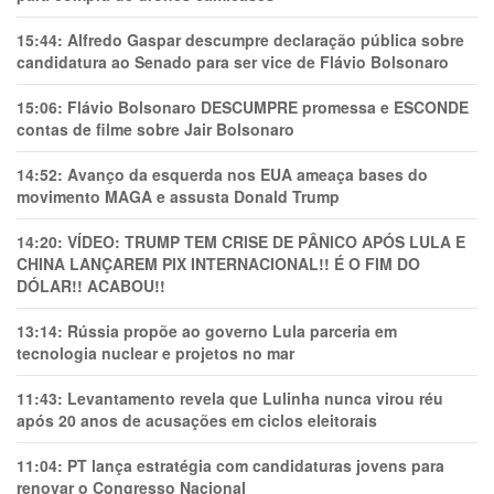
15:44:
Alfredo Gaspar descumpre declaração pública sobre
candidatura ao Senado para ser vice de Flávio Bolsonaro
15:06:
Flávio Bolsonaro DESCUMPRE promessa e ESCONDE
contas de filme sobre Jair Bolsonaro
14:52:
Avanço da esquerda nos EUA ameaça bases do
movimento MAGA e assusta Donald Trump
14:20:
VÍDEO: TRUMP TEM CRlSE DE PÂNlCO APÓS LULA E
CHINA LANÇAREM PIX INTERNACIONAL!! É O FIM DO
DÓLAR!! ACABOU!!
13:14:
Rússia propõe ao governo Lula parceria em
tecnologia nuclear e projetos no mar
11:43:
Levantamento revela que Lulinha nunca virou réu
após 20 anos de acusações em ciclos eleitorais
11:04:
PT lança estratégia com candidaturas jovens para
renovar o Congresso Nacional