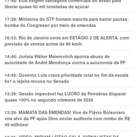
17:48:
EUA exigem vantagens comerciais do Brasil para
liberar quase 60 mil toneladas de açúcar
17:29:
Ministros do STF formam maioria para barrar pautas-
bomba do Congresso por meio de emendas
16:33:
Rio de Janeiro entra em ESTÁGIO 3 DE ALERTA, com
previsão de ventos acima de 90 km/h
14:46:
Jurista Wálter Maierovitch aponta abuso de
autoridade de André Mendonça contra a autonomia da PF
14:45:
Governo Lula crava prioridade total no fim da escala
6x1 e rejeita recuos no Senado
13:38:
Gestão impecável faz LUCRO da Petrobras disparar
quase 100% no segundo trimestre de 2026
13:29:
MAMATA DAS EMENDAS! Vice de Flávio Bolsonaro
vira alvo da PF após Dino enviar auditoria com rombo de R$
49 milhões!