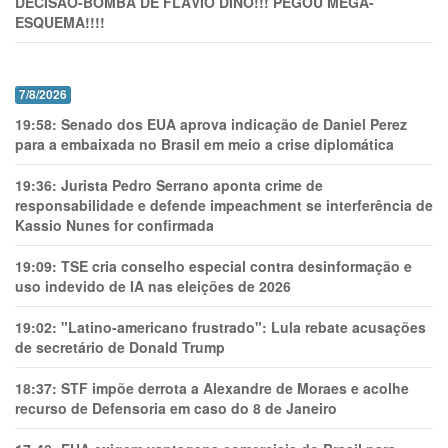
DECISÃO-BOMBA DE FLÁVIO DINO!!! PEGOU MEGA-
ESQUEMA!!!!
7/8/2026
19:58:
Senado dos EUA aprova indicação de Daniel Perez
para a embaixada no Brasil em meio a crise diplomática
19:36:
Jurista Pedro Serrano aponta crime de
responsabilidade e defende impeachment se interferência de
Kassio Nunes for confirmada
19:09:
TSE cria conselho especial contra desinformação e
uso indevido de IA nas eleições de 2026
19:02:
"Latino-americano frustrado": Lula rebate acusações
de secretário de Donald Trump
18:37:
STF impõe derrota a Alexandre de Moraes e acolhe
recurso de Defensoria em caso do 8 de Janeiro