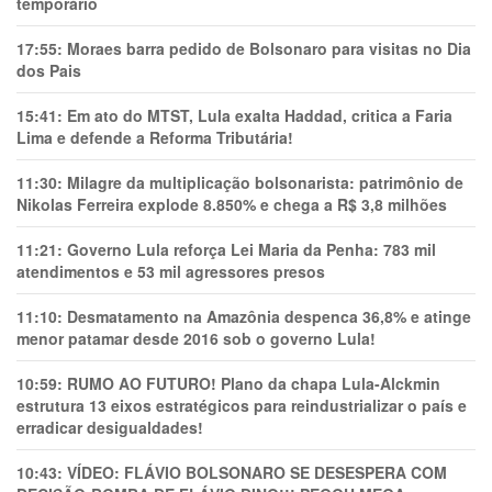
temporário
17:55:
Moraes barra pedido de Bolsonaro para visitas no Dia
dos Pais
15:41:
Em ato do MTST, Lula exalta Haddad, critica a Faria
Lima e defende a Reforma Tributária!
11:30:
Milagre da multiplicação bolsonarista: patrimônio de
Nikolas Ferreira explode 8.850% e chega a R$ 3,8 milhões
11:21:
Governo Lula reforça Lei Maria da Penha: 783 mil
atendimentos e 53 mil agressores presos
11:10:
Desmatamento na Amazônia despenca 36,8% e atinge
menor patamar desde 2016 sob o governo Lula!
10:59:
RUMO AO FUTURO! Plano da chapa Lula-Alckmin
estrutura 13 eixos estratégicos para reindustrializar o país e
erradicar desigualdades!
10:43:
VÍDEO: FLÁVIO BOLSONARO SE DESESPERA COM