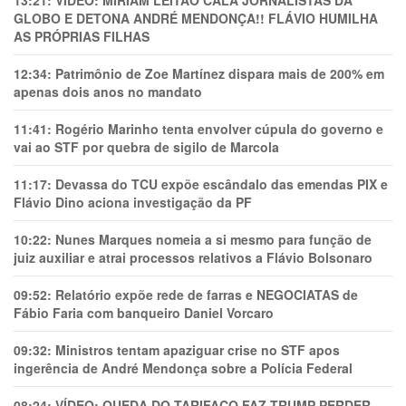
13:21:
VÍDEO: MIRIAM LEITÃO CALA JORNALISTAS DA
GLOBO E DETONA ANDRÉ MENDONÇA!! FLÁVIO HUMILHA
AS PRÓPRIAS FILHAS
12:34:
Patrimônio de Zoe Martínez dispara mais de 200% em
apenas dois anos no mandato
11:41:
Rogério Marinho tenta envolver cúpula do governo e
vai ao STF por quebra de sigilo de Marcola
11:17:
Devassa do TCU expõe escândalo das emendas PIX e
Flávio Dino aciona investigação da PF
10:22:
Nunes Marques nomeia a si mesmo para função de
juiz auxiliar e atrai processos relativos a Flávio Bolsonaro
09:52:
Relatório expõe rede de farras e NEGOCIATAS de
Fábio Faria com banqueiro Daniel Vorcaro
09:32:
Ministros tentam apaziguar crise no STF apos
ingerência de André Mendonça sobre a Polícia Federal
08:24:
VÍDEO: QUEDA DO TARIFAÇO FAZ TRUMP PERDER