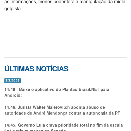
às informações, menos poder terá a manipulação da mídia
golpista.
ÚLTIMAS NOTÍCIAS
7/8/2026
14:46
-
Baixe o aplicativo do Plantão Brasil.NET para
Android!
14:46:
Jurista Wálter Maierovitch aponta abuso de
autoridade de André Mendonça contra a autonomia da PF
14:45:
Governo Lula crava prioridade total no fim da escala
6x1 e rejeita recuos no Senado