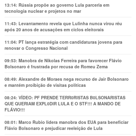
13:14:
Rússia propõe ao governo Lula parceria em
tecnologia nuclear e projetos no mar
11:43:
Levantamento revela que Lulinha nunca virou réu
após 20 anos de acusações em ciclos eleitorais
11:04:
PT lança estratégia com candidaturas jovens para
renovar o Congresso Nacional
09:53:
Manobra de Nikolas Ferreira para favorecer Flávio
Bolsonaro é frustrada por recusa de Romeu Zema
08:49:
Alexandre de Moraes nega recurso de Jair Bolsonaro
e mantém proibição de visitas políticas
08:24:
VÍDEO: PF PRENDE TERR0RlSTAS B0LSONARlSTAS
QUE QUERIAM EXPL0DlR LULA E O STF!!! A MANDO DE
FLÁVIO!!!
08:01:
Marco Rubio lidera manobra dos EUA para beneficiar
Flávio Bolsonaro e prejudicar reeleição de Lula