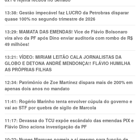
13:38:
Gestão impecável faz LUCRO da Petrobras disparar
quase 100% no segundo trimestre de 2026
13:29:
MAMATA DAS EMENDAS! Vice de Flávio Bolsonaro
vira alvo da PF após Dino enviar auditoria com rombo de R$
49 milhões!
13:21:
VÍDEO: MIRIAM LEITÃO CALA JORNALISTAS DA
GLOBO E DETONA ANDRÉ MENDONÇA!! FLÁVIO HUMILHA
AS PRÓPRIAS FILHAS
12:34:
Patrimônio de Zoe Martínez dispara mais de 200% em
apenas dois anos no mandato
11:41:
Rogério Marinho tenta envolver cúpula do governo e
vai ao STF por quebra de sigilo de Marcola
11:17:
Devassa do TCU expõe escândalo das emendas PIX e
Flávio Dino aciona investigação da PF
10:22:
Nunes Marques nomeia a si mesmo para função de