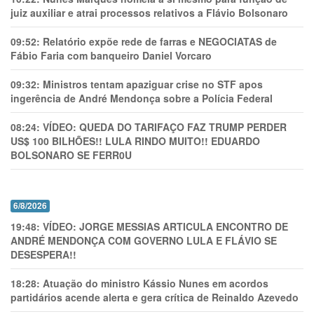
juiz auxiliar e atrai processos relativos a Flávio Bolsonaro
09:52:
Relatório expõe rede de farras e NEGOCIATAS de
Fábio Faria com banqueiro Daniel Vorcaro
09:32:
Ministros tentam apaziguar crise no STF apos
ingerência de André Mendonça sobre a Polícia Federal
08:24:
VÍDEO: QUEDA DO TARIFAÇO FAZ TRUMP PERDER
US$ 100 BILHÕES!! LULA RINDO MUITO!! EDUARDO
BOLSONARO SE FERR0U
6/8/2026
19:48:
VÍDEO: JORGE MESSIAS ARTICULA ENCONTRO DE
ANDRÉ MENDONÇA COM GOVERNO LULA E FLÁVIO SE
DESESPERA!!
18:28:
Atuação do ministro Kássio Nunes em acordos
partidários acende alerta e gera crítica de Reinaldo Azevedo