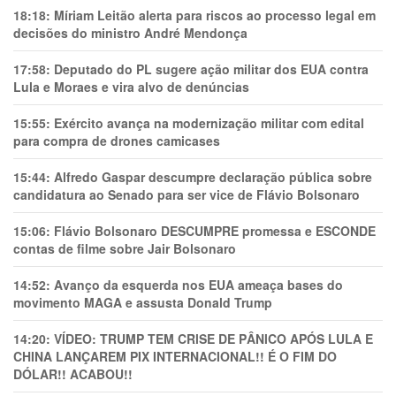
18:18:
Míriam Leitão alerta para riscos ao processo legal em
decisões do ministro André Mendonça
17:58:
Deputado do PL sugere ação militar dos EUA contra
Lula e Moraes e vira alvo de denúncias
15:55:
Exército avança na modernização militar com edital
para compra de drones camicases
15:44:
Alfredo Gaspar descumpre declaração pública sobre
candidatura ao Senado para ser vice de Flávio Bolsonaro
15:06:
Flávio Bolsonaro DESCUMPRE promessa e ESCONDE
contas de filme sobre Jair Bolsonaro
14:52:
Avanço da esquerda nos EUA ameaça bases do
movimento MAGA e assusta Donald Trump
14:20:
VÍDEO: TRUMP TEM CRlSE DE PÂNlCO APÓS LULA E
CHINA LANÇAREM PIX INTERNACIONAL!! É O FIM DO
DÓLAR!! ACABOU!!