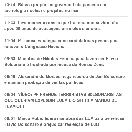
13:14:
Rússia propõe ao governo Lula parceria em
tecnologia nuclear e projetos no mar
11:43:
Levantamento revela que Lulinha nunca virou réu
após 20 anos de acusações em ciclos eleitorais
11:04:
PT lança estratégia com candidaturas jovens para
renovar o Congresso Nacional
09:53:
Manobra de Nikolas Ferreira para favorecer Flávio
Bolsonaro é frustrada por recusa de Romeu Zema
08:49:
Alexandre de Moraes nega recurso de Jair Bolsonaro
e mantém proibição de visitas políticas
08:24:
VÍDEO: PF PRENDE TERR0RlSTAS B0LSONARlSTAS
QUE QUERIAM EXPL0DlR LULA E O STF!!! A MANDO DE
FLÁVIO!!!
08:01:
Marco Rubio lidera manobra dos EUA para beneficiar
Flávio Bolsonaro e prejudicar reeleição de Lula