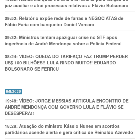
juiz auxiliar e atrai processos relativos a Flávio Bolsonaro
09:52:
Relatório expõe rede de farras e NEGOCIATAS de
Fábio Faria com banqueiro Daniel Vorcaro
09:32:
Ministros tentam apaziguar crise no STF apos
ingerência de André Mendonça sobre a Polícia Federal
08:24:
VÍDEO: QUEDA DO TARIFAÇO FAZ TRUMP PERDER
US$ 100 BILHÕES!! LULA RINDO MUITO!! EDUARDO
BOLSONARO SE FERR0U
6/8/2026
19:48:
VÍDEO: JORGE MESSIAS ARTICULA ENCONTRO DE
ANDRÉ MENDONÇA COM GOVERNO LULA E FLÁVIO SE
DESESPERA!!
18:28:
Atuação do ministro Kássio Nunes em acordos
partidários acende alerta e gera crítica de Reinaldo Azevedo