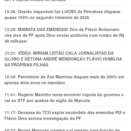
13:38:
Gestão impecável faz LUCRO da Petrobras disparar
quase 100% no segundo trimestre de 2026
13:29:
MAMATA DAS EMENDAS! Vice de Flávio Bolsonaro
vira alvo da PF após Dino enviar auditoria com rombo de R$
49 milhões!
13:21:
VÍDEO: MIRIAM LEITÃO CALA JORNALISTAS DA
GLOBO E DETONA ANDRÉ MENDONÇA!! FLÁVIO HUMILHA
AS PRÓPRIAS FILHAS
12:34:
Patrimônio de Zoe Martínez dispara mais de 200% em
apenas dois anos no mandato
11:41:
Rogério Marinho tenta envolver cúpula do governo e
vai ao STF por quebra de sigilo de Marcola
11:17:
Devassa do TCU expõe escândalo das emendas PIX e
Flávio Dino aciona investigação da PF
10:22:
Nunes Marques nomeia a si mesmo para função de