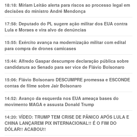
18:18:
Míriam Leitão alerta para riscos ao processo legal em
decisões do ministro André Mendonça
17:58:
Deputado do PL sugere ação militar dos EUA contra
Lula e Moraes e vira alvo de denúncias
15:55:
Exército avança na modernização militar com edital
para compra de drones camicases
15:44:
Alfredo Gaspar descumpre declaração pública sobre
candidatura ao Senado para ser vice de Flávio Bolsonaro
15:06:
Flávio Bolsonaro DESCUMPRE promessa e ESCONDE
contas de filme sobre Jair Bolsonaro
14:52:
Avanço da esquerda nos EUA ameaça bases do
movimento MAGA e assusta Donald Trump
14:20:
VÍDEO: TRUMP TEM CRlSE DE PÂNlCO APÓS LULA E
CHINA LANÇAREM PIX INTERNACIONAL!! É O FIM DO
DÓLAR!! ACABOU!!