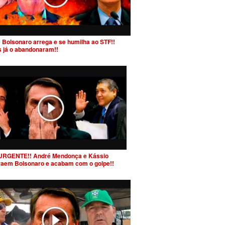
 Bolsonaro arrega e se humilha ao STF!!
s já o abandonaram!!
URGENTE!! André Mendonça e Kássio
raem Bolsonaro e acabam com o golpe!!