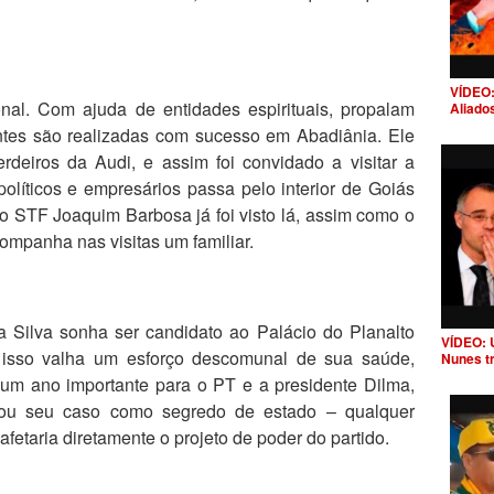
VÍDEO:
nal. Com ajuda de entidades espirituais, propalam
Aliado
ntes são realizadas com sucesso em Abadiânia. Ele
deiros da Audi, e assim foi convidado a visitar a
olíticos e empresários passa pelo interior de Goiás
do STF Joaquim Barbosa já foi visto lá, assim como o
ompanha nas visitas um familiar.
a Silva sonha ser candidato ao Palácio do Planalto
VÍDEO: 
sso valha um esforço descomunal de sua saúde,
Nunes t
 um ano importante para o PT e a presidente Dilma,
ratou seu caso como segredo de estado – qualquer
fetaria diretamente o projeto de poder do partido.