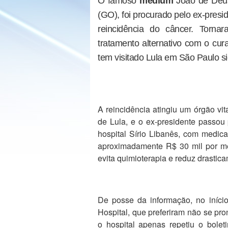
O famoso
médium
João de Deus
(GO), foi procurado pelo ex-presid
reincidência do câncer. Torna
tratamento alternativo com o cur
tem visitado Lula em São Paulo s
A reincidência atingiu um órgão vit
de Lula, e o ex-presidente passou 
hospital Sírio Libanês, com medic
aproximadamente R$ 30 mil por m
evita quimioterapia e reduz drastica
De posse da informação, no início
Hospital, que preferiram não se pron
o hospital apenas repetiu o bole