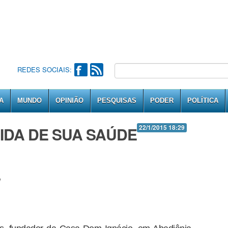
REDES SOCIAIS:
A
MUNDO
OPINIÃO
PESQUISAS
PODER
POLÍTICA
IDA DE SUA SAÚDE
22/1/2015 18:29
l