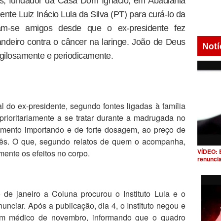
, fundador da Casa Dom Ignácio, em Abadiânia
ente Luiz Inácio Lula da Silva (PT) para curá-lo da
ram-se amigos desde que o ex-presidente fez
andeiro contra o câncer na laringe. João de Deus
Notí
igilosamente e periodicamente.
al do ex-presidente, segundo fontes ligadas à família
prioritariamente a se tratar durante a madrugada no
amento importando e de forte dosagem, ao preço de
ês. O que, segundo relatos de quem o acompanha,
VÍDEO: 
mente os efeitos no corpo.
renunci
 de janeiro a Coluna procurou o Instituto Lula e o
unciar. Após a publicação, dia 4, o Instituto negou e
tim médico de novembro, informando que o quadro