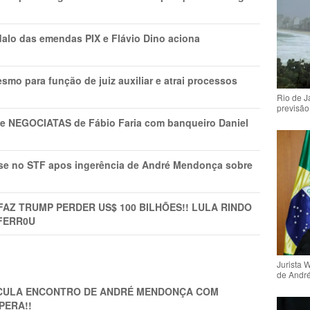
lo das emendas PIX e Flávio Dino aciona
mo para função de juiz auxiliar e atrai processos
Rio de 
previsão
s e NEGOCIATAS de Fábio Faria com banqueiro Daniel
rise no STF apos ingerência de André Mendonça sobre
FAZ TRUMP PERDER US$ 100 BILHÕES!! LULA RINDO
FERR0U
Jurista 
de Andr
TICULA ENCONTRO DE ANDRÉ MENDONÇA COM
PERA!!