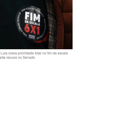
Lula crava prioridade total no fim da escala
jeita recuos no Senado