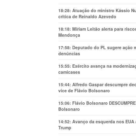
18:28:
Atuação do ministro Kássio Nu
crítica de Reinaldo Azevedo
18:18:
Míriam Leitão alerta para risc
Mendonça
17:58:
Deputado do PL sugere ação mi
denúncias
15:55:
Exército avança na modernizaç
camicases
15:44:
Alfredo Gaspar descumpre dec
vice de Flávio Bolsonaro
15:06:
Flávio Bolsonaro DESCUMPRE 
Bolsonaro
14:52:
Avanço da esquerda nos EUA
Trump