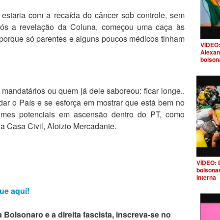
 estaria com a recaída do câncer sob controle, sem
Após a revelação da Coluna, começou uma caça às
, porque só parentes e alguns poucos médicos tinham
VÍDEO:
Alexan
bolson
andatários ou quem já dele saboreou: ficar longe..
dar o País e se esforça em mostrar que está bem no
omes potenciais em ascensão dentro do PT, como
a Casa Civil, Aloizio Mercadante.
VÍDEO: 
bolsona
interna
ue aqui!
 Bolsonaro e a direita fascista, inscreva-se no