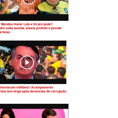
 Mandou matar Lula e foi pra jaula!!
dre solta bomba, afasta prefeito e prende
aristas
Desviaram milhões!! Acampamento
rista tem briga após denúncias de corrupção