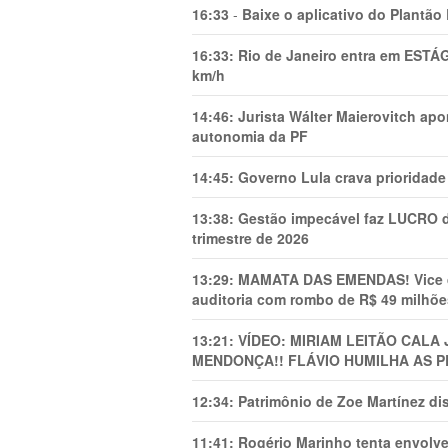
16:33
-
Baixe o aplicativo do Plantão
16:33:
Rio de Janeiro entra em ESTÁ
km/h
14:46:
Jurista Wálter Maierovitch ap
autonomia da PF
14:45:
Governo Lula crava prioridade 
13:38:
Gestão impecável faz LUCRO d
trimestre de 2026
13:29:
MAMATA DAS EMENDAS! Vice de 
auditoria com rombo de R$ 49 milhõe
13:21:
VÍDEO: MIRIAM LEITÃO CAL
MENDONÇA!! FLÁVIO HUMILHA AS P
12:34:
Patrimônio de Zoe Martínez d
11:41:
Rogério Marinho tenta envolve