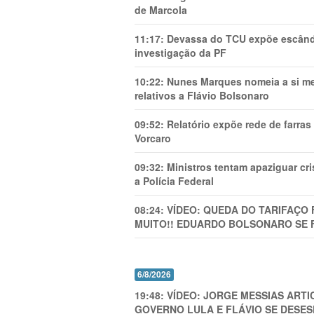
de Marcola
11:17:
Devassa do TCU expõe escânda
investigação da PF
10:22:
Nunes Marques nomeia a si mes
relativos a Flávio Bolsonaro
09:52:
Relatório expõe rede de farra
Vorcaro
09:32:
Ministros tentam apaziguar c
a Polícia Federal
08:24:
VÍDEO: QUEDA DO TARIFAÇO 
MUITO!! EDUARDO BOLSONARO SE 
6/8/2026
19:48:
VÍDEO: JORGE MESSIAS AR
GOVERNO LULA E FLÁVIO SE DESES