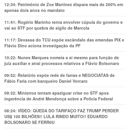
12:34:
Patrimônio de Zoe Martínez dispara mais de 200% em
apenas dois anos no mandato
11:41:
Rogério Marinho tenta envolver cúpula do governo e
vai ao STF por quebra de sigilo de Marcola
11:17:
Devassa do TCU expõe escândalo das emendas PIX e
Flávio Dino aciona investigação da PF
10:22:
Nunes Marques nomeia a si mesmo para função de
juiz auxiliar e atrai processos relativos a Flávio Bolsonaro
09:52:
Relatório expõe rede de farras e NEGOCIATAS de
Fábio Faria com banqueiro Daniel Vorcaro
09:32:
Ministros tentam apaziguar crise no STF apos
ingerência de André Mendonça sobre a Polícia Federal
08:24:
VÍDEO: QUEDA DO TARIFAÇO FAZ TRUMP PERDER
US$ 100 BILHÕES!! LULA RINDO MUITO!! EDUARDO
BOLSONARO SE FERR0U