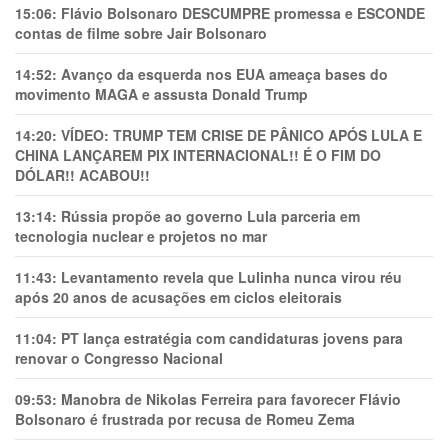
15:06:
Flávio Bolsonaro DESCUMPRE promessa e ESCONDE
contas de filme sobre Jair Bolsonaro
14:52:
Avanço da esquerda nos EUA ameaça bases do
movimento MAGA e assusta Donald Trump
14:20:
VÍDEO: TRUMP TEM CRlSE DE PÂNlCO APÓS LULA E
CHINA LANÇAREM PIX INTERNACIONAL!! É O FIM DO
DÓLAR!! ACABOU!!
13:14:
Rússia propõe ao governo Lula parceria em
tecnologia nuclear e projetos no mar
11:43:
Levantamento revela que Lulinha nunca virou réu
após 20 anos de acusações em ciclos eleitorais
11:04:
PT lança estratégia com candidaturas jovens para
renovar o Congresso Nacional
09:53:
Manobra de Nikolas Ferreira para favorecer Flávio
Bolsonaro é frustrada por recusa de Romeu Zema