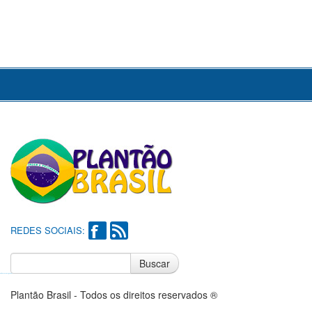
REDES SOCIAIS:
Buscar
Notícias do Flamengo
Notícias do Corinthians
Plantão Brasil - Todos os direitos reservados ®