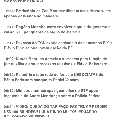
AS PRÓPRIAS FILHAS
12:34:
Patrimônio de Zoe Martínez dispara mais de 200% em
apenas dois anos no mandato
11:41:
Rogério Marinho tenta envolver cúpula do governo e
vai ao STF por quebra de sigilo de Marcola
11:17:
Devassa do TCU expõe escândalo das emendas PIX e
Flávio Dino aciona investigação da PF
10:22:
Nunes Marques nomeia a si mesmo para função de
juiz auxiliar e atrai processos relativos a Flávio Bolsonaro
09:52:
Relatório expõe rede de farras e NEGOCIATAS de
Fábio Faria com banqueiro Daniel Vorcaro
09:32:
Ministros tentam apaziguar crise no STF apos
ingerência de André Mendonça sobre a Polícia Federal
08:24:
VÍDEO: QUEDA DO TARIFAÇO FAZ TRUMP PERDER
US$ 100 BILHÕES!! LULA RINDO MUITO!! EDUARDO
BOLSONARO SE FERR0U