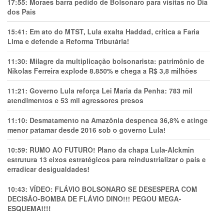
17:55:
Moraes barra pedido de Bolsonaro para visitas no Dia
dos Pais
15:41:
Em ato do MTST, Lula exalta Haddad, critica a Faria
Lima e defende a Reforma Tributária!
11:30:
Milagre da multiplicação bolsonarista: patrimônio de
Nikolas Ferreira explode 8.850% e chega a R$ 3,8 milhões
11:21:
Governo Lula reforça Lei Maria da Penha: 783 mil
atendimentos e 53 mil agressores presos
11:10:
Desmatamento na Amazônia despenca 36,8% e atinge
menor patamar desde 2016 sob o governo Lula!
10:59:
RUMO AO FUTURO! Plano da chapa Lula-Alckmin
estrutura 13 eixos estratégicos para reindustrializar o país e
erradicar desigualdades!
10:43:
VÍDEO: FLÁVIO BOLSONARO SE DESESPERA COM
DECISÃO-BOMBA DE FLÁVIO DINO!!! PEGOU MEGA-
ESQUEMA!!!!