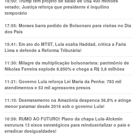
18:00:
Trump tem projeto de salão de US$ 400 milhões
vetado; Justiça reforça que presidente é inquilino
temporário
17:55:
Moraes barra pedido de Bolsonaro para visitas no Dia
dos Pais
15:41:
Em ato do MTST, Lula exalta Haddad, critica a Faria
Lima e defende a Reforma Tributária!
11:30:
Milagre da multiplicação bolsonarista: patrimônio de
Nikolas Ferreira explode 8.850% e chega a R$ 3,8 milhões
11:21:
Governo Lula reforça Lei Maria da Penha: 783 mil
atendimentos e 53 mil agressores presos
11:10:
Desmatamento na Amazônia despenca 36,8% e atinge
menor patamar desde 2016 sob o governo Lula!
10:59:
RUMO AO FUTURO! Plano da chapa Lula-Alckmin
estrutura 13 eixos estratégicos para reindustrializar o país e
erradicar desigualdades!