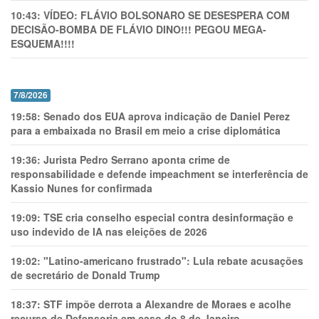
10:43:
VÍDEO: FLÁVIO BOLSONARO SE DESESPERA COM
DECISÃO-BOMBA DE FLÁVIO DINO!!! PEGOU MEGA-
ESQUEMA!!!!
7/8/2026
19:58:
Senado dos EUA aprova indicação de Daniel Perez
para a embaixada no Brasil em meio a crise diplomática
19:36:
Jurista Pedro Serrano aponta crime de
responsabilidade e defende impeachment se interferência de
Kassio Nunes for confirmada
19:09:
TSE cria conselho especial contra desinformação e
uso indevido de IA nas eleições de 2026
19:02:
"Latino-americano frustrado": Lula rebate acusações
de secretário de Donald Trump
18:37:
STF impõe derrota a Alexandre de Moraes e acolhe
recurso de Defensoria em caso do 8 de Janeiro