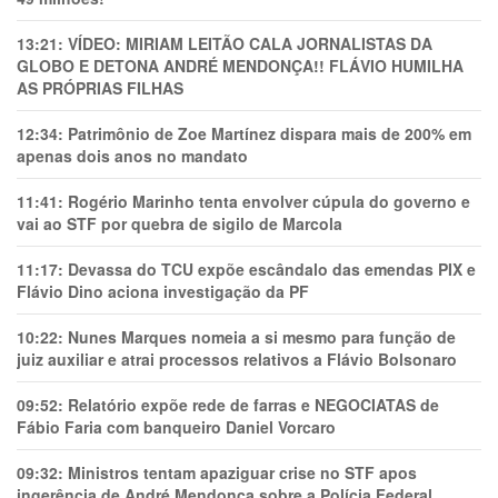
13:21:
VÍDEO: MIRIAM LEITÃO CALA JORNALISTAS DA
GLOBO E DETONA ANDRÉ MENDONÇA!! FLÁVIO HUMILHA
AS PRÓPRIAS FILHAS
12:34:
Patrimônio de Zoe Martínez dispara mais de 200% em
apenas dois anos no mandato
11:41:
Rogério Marinho tenta envolver cúpula do governo e
vai ao STF por quebra de sigilo de Marcola
11:17:
Devassa do TCU expõe escândalo das emendas PIX e
Flávio Dino aciona investigação da PF
10:22:
Nunes Marques nomeia a si mesmo para função de
juiz auxiliar e atrai processos relativos a Flávio Bolsonaro
09:52:
Relatório expõe rede de farras e NEGOCIATAS de
Fábio Faria com banqueiro Daniel Vorcaro
09:32:
Ministros tentam apaziguar crise no STF apos
ingerência de André Mendonça sobre a Polícia Federal