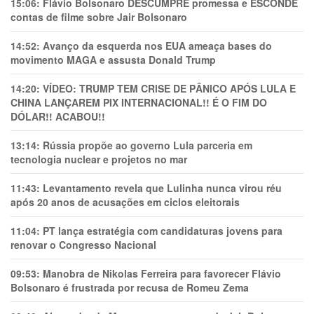
15:06:
Flávio Bolsonaro DESCUMPRE promessa e ESCONDE
contas de filme sobre Jair Bolsonaro
14:52:
Avanço da esquerda nos EUA ameaça bases do
movimento MAGA e assusta Donald Trump
14:20:
VÍDEO: TRUMP TEM CRlSE DE PÂNlCO APÓS LULA E
CHINA LANÇAREM PIX INTERNACIONAL!! É O FIM DO
DÓLAR!! ACABOU!!
13:14:
Rússia propõe ao governo Lula parceria em
tecnologia nuclear e projetos no mar
11:43:
Levantamento revela que Lulinha nunca virou réu
após 20 anos de acusações em ciclos eleitorais
11:04:
PT lança estratégia com candidaturas jovens para
renovar o Congresso Nacional
09:53:
Manobra de Nikolas Ferreira para favorecer Flávio
Bolsonaro é frustrada por recusa de Romeu Zema