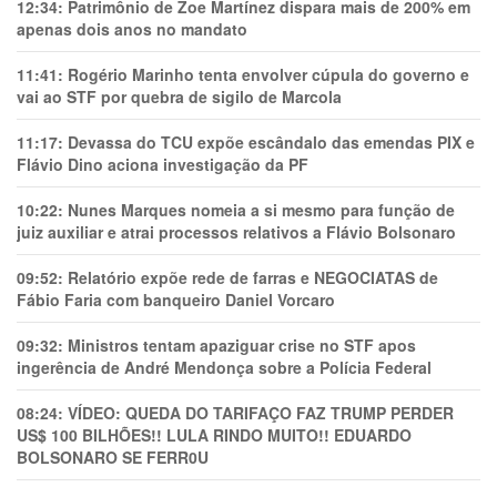
12:34:
Patrimônio de Zoe Martínez dispara mais de 200% em
apenas dois anos no mandato
11:41:
Rogério Marinho tenta envolver cúpula do governo e
vai ao STF por quebra de sigilo de Marcola
11:17:
Devassa do TCU expõe escândalo das emendas PIX e
Flávio Dino aciona investigação da PF
10:22:
Nunes Marques nomeia a si mesmo para função de
juiz auxiliar e atrai processos relativos a Flávio Bolsonaro
09:52:
Relatório expõe rede de farras e NEGOCIATAS de
Fábio Faria com banqueiro Daniel Vorcaro
09:32:
Ministros tentam apaziguar crise no STF apos
ingerência de André Mendonça sobre a Polícia Federal
08:24:
VÍDEO: QUEDA DO TARIFAÇO FAZ TRUMP PERDER
US$ 100 BILHÕES!! LULA RINDO MUITO!! EDUARDO
BOLSONARO SE FERR0U