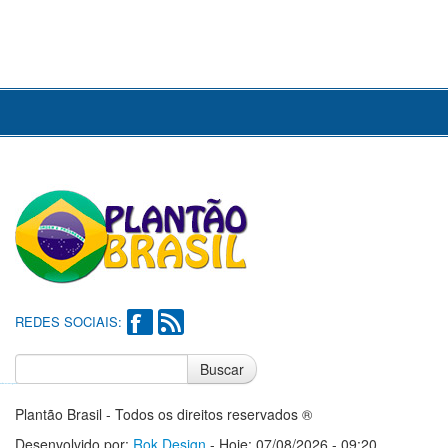
REDES SOCIAIS:
Buscar
Notícias do Flamengo
Notícias do Corinthians
Plantão Brasil - Todos os direitos reservados ®
Desenvolvido por:
Rok Design
- Hoje: 07/08/2026 - 09:20