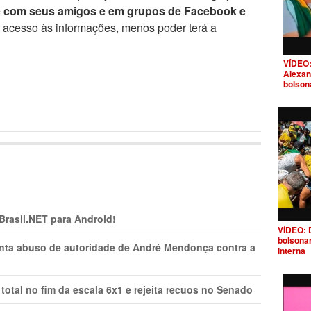
e com seus amigos e em grupos de Facebook e
r acesso às informações, menos poder terá a
VÍDEO:
Alexan
bolson
 Brasil.NET para Android!
VÍDEO: 
bolsona
onta abuso de autoridade de André Mendonça contra a
interna
total no fim da escala 6x1 e rejeita recuos no Senado