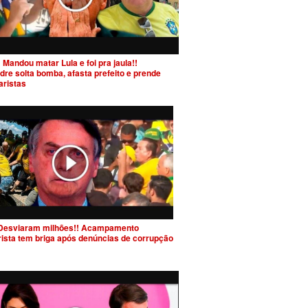
 Mandou matar Lula e foi pra jaula!!
dre solta bomba, afasta prefeito e prende
aristas
Desviaram milhões!! Acampamento
rista tem briga após denúncias de corrupção