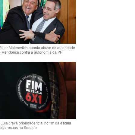
Wálter Maierovitch aponta abuso de autoridade
é Mendonça contra a autonomia da PF
Lula crava prioridade total no fim da escala
jeita recuos no Senado