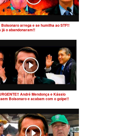
 Bolsonaro arrega e se humilha ao STF!!
s já o abandonaram!!
URGENTE!! André Mendonça e Kássio
raem Bolsonaro e acabam com o golpe!!