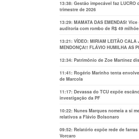
13:38:
Gestão impecável faz LUCRO d
trimestre de 2026
13:29:
MAMATA DAS EMENDAS! Vice de 
auditoria com rombo de R$ 49 milhõe
13:21:
VÍDEO: MIRIAM LEITÃO CAL
MENDONÇA!! FLÁVIO HUMILHA AS P
12:34:
Patrimônio de Zoe Martínez d
11:41:
Rogério Marinho tenta envolve
de Marcola
11:17:
Devassa do TCU expõe escânda
investigação da PF
10:22:
Nunes Marques nomeia a si mes
relativos a Flávio Bolsonaro
09:52:
Relatório expõe rede de farra
Vorcaro