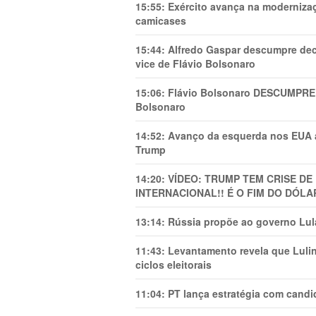
15:55:
Exército avança na modernizaç
camicases
15:44:
Alfredo Gaspar descumpre dec
vice de Flávio Bolsonaro
15:06:
Flávio Bolsonaro DESCUMPRE 
Bolsonaro
14:52:
Avanço da esquerda nos EUA
Trump
14:20:
VÍDEO: TRUMP TEM CRlSE DE
INTERNACIONAL!! É O FIM DO DÓLA
13:14:
Rússia propõe ao governo Lula
11:43:
Levantamento revela que Luli
ciclos eleitorais
11:04:
PT lança estratégia com candi