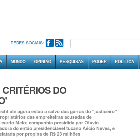
REDES SOCIAIS:
A
MUNDO
OPINIÃO
PESQUISAS
PODER
POLÍTICA
 CRITÉRIOS DO
O'
ht até agora estão a salvo das garras do "justiceiro"
roprietários das empreiteiras acusadas de
Ricardo Melo; companhia presidida por Otavio
adora do então presidenciável tucano Aécio Neves, e
elatada por propina de R$ 23 milhões