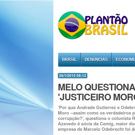
BRASIL
DENÚNCIAS
ECONOMI
26/1/2015 08:12
MELO QUESTIONA
'JUSTICEIRO MOR
‘Por que Andrade Gutierrez e Odebrec
Moro --assim como os verdadeiros p
corrupção?’, questiona o colunista 
Azevedo é sócia da Cemig, maior do
empresa de Marcelo Odebrecht foi d