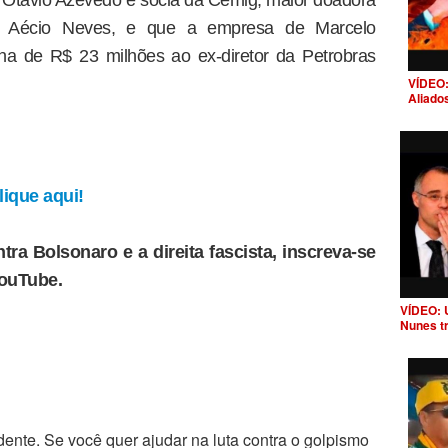
 Otavio Azevedo é sócia da Cemig, maior doadora
no Aécio Neves, e que a empresa de Marcelo
ina de R$ 23 milhões ao ex-diretor da Petrobras
VÍDEO:
Aliado
ique aqui!
tra Bolsonaro e a direita fascista, inscreva-se
YouTube.
VÍDEO: 
Nunes t
ente. Se você quer ajudar na luta contra o golpismo