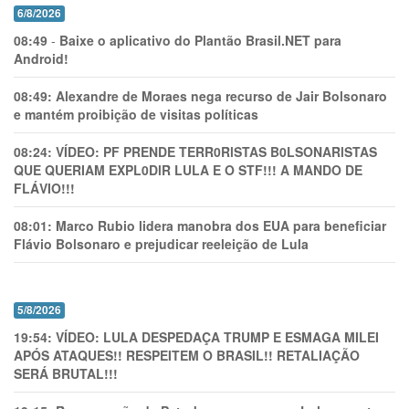
6/8/2026
08:49
-
Baixe o aplicativo do Plantão Brasil.NET para
Android!
08:49:
Alexandre de Moraes nega recurso de Jair Bolsonaro
e mantém proibição de visitas políticas
08:24:
VÍDEO: PF PRENDE TERR0RlSTAS B0LSONARlSTAS
QUE QUERIAM EXPL0DlR LULA E O STF!!! A MANDO DE
FLÁVIO!!!
08:01:
Marco Rubio lidera manobra dos EUA para beneficiar
Flávio Bolsonaro e prejudicar reeleição de Lula
5/8/2026
19:54:
VÍDEO: LULA DESPEDAÇA TRUMP E ESMAGA MILEI
APÓS ATAQUES!! RESPEITEM O BRASIL!! RETALIAÇÃO
SERÁ BRUTAL!!!