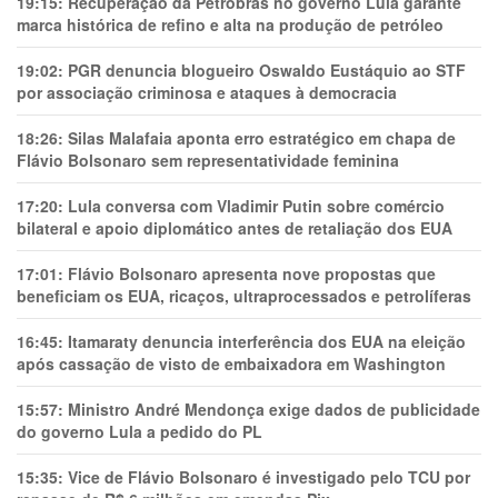
19:15:
Recuperação da Petrobras no governo Lula garante
marca histórica de refino e alta na produção de petróleo
19:02:
PGR denuncia blogueiro Oswaldo Eustáquio ao STF
por associação criminosa e ataques à democracia
18:26:
Silas Malafaia aponta erro estratégico em chapa de
Flávio Bolsonaro sem representatividade feminina
17:20:
Lula conversa com Vladimir Putin sobre comércio
bilateral e apoio diplomático antes de retaliação dos EUA
17:01:
Flávio Bolsonaro apresenta nove propostas que
beneficiam os EUA, ricaços, ultraprocessados e petrolíferas
16:45:
Itamaraty denuncia interferência dos EUA na eleição
após cassação de visto de embaixadora em Washington
15:57:
Ministro André Mendonça exige dados de publicidade
do governo Lula a pedido do PL
15:35:
Vice de Flávio Bolsonaro é investigado pelo TCU por