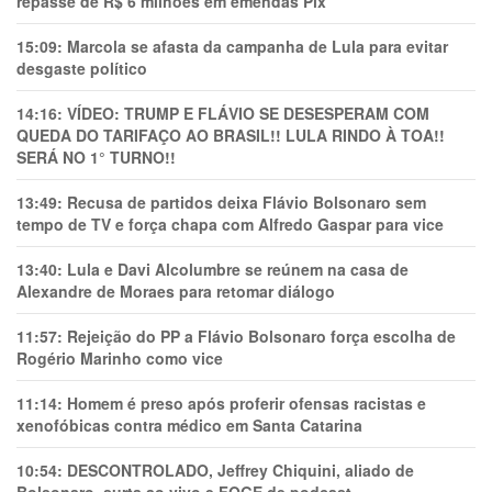
repasse de R$ 6 milhões em emendas Pix
15:09:
Marcola se afasta da campanha de Lula para evitar
desgaste político
14:16:
VÍDEO: TRUMP E FLÁVIO SE DESESPERAM COM
QUEDA DO TARIFAÇO AO BRASIL!! LULA RINDO À TOA!!
SERÁ NO 1° TURNO!!
13:49:
Recusa de partidos deixa Flávio Bolsonaro sem
tempo de TV e força chapa com Alfredo Gaspar para vice
13:40:
Lula e Davi Alcolumbre se reúnem na casa de
Alexandre de Moraes para retomar diálogo
11:57:
Rejeição do PP a Flávio Bolsonaro força escolha de
Rogério Marinho como vice
11:14:
Homem é preso após proferir ofensas racistas e
xenofóbicas contra médico em Santa Catarina
10:54:
DESCONTROLADO, Jeffrey Chiquini, aliado de